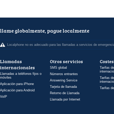
llame globalmente, pague localmente
Localphone no es adecuado para las llamadas a servicios de emergenci
Llamadas
Otros servicios
Costes
internacionales
SMS global
Tarifas d
internaci
Llamadas a teléfonos fijos o
Números entrantes
móviles
Tarifas d
Answering Service
internaci
Aplicación para iPhone
Tarjeta de llamada
Tarifas d
Aplicación para Android
Retorno de Llamada
VoIP
Llamada por Internet