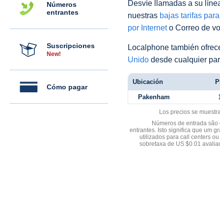
Desvíe llamadas a su línea 
Números
entrantes
nuestras
bajas tarifas par
por Internet
o Correo de voz
Suscripciones
Localphone también ofre
New!
Unido
desde cualquier par
Ubicación
P
Cómo pagar
Pakenham
Los precios se muestr
Números de entrada são d
entrantes. Isto significa que u
utilizados para call centers
sobretaxa de US $0.01 avali