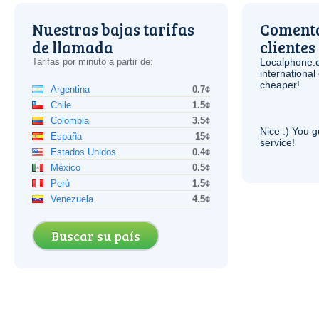
Nuestras bajas tarifas
Comenta
de llamada
clientes
Tarifas por minuto a partir de:
Localphone.
internationa
cheaper!
Argentina
0.7¢
Chile
1.5¢
Colombia
3.5¢
Nice :) You g
España
15¢
service!
Estados Unidos
0.4¢
México
0.5¢
Perú
1.5¢
Venezuela
4.5¢
Buscar su país