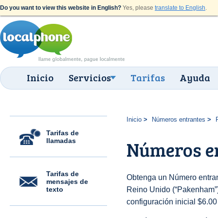
Do you want to view this website in English?
Yes, please
translate to English
.
Inicio
Servicios
Tarifas
Ayuda
Inicio
Números entrantes
Tarifas de
llamadas
Números e
Tarifas de
Obtenga un Número entran
mensajes de
texto
Reino Unido (“Pakenham”) 
configuración inicial $6.0