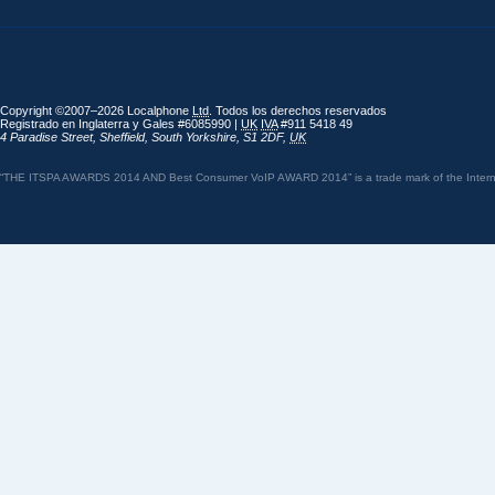
Copyright ©2007–2026 Localphone
Ltd
. Todos los derechos reservados
Registrado en Inglaterra y Gales #6085990 |
UK
IVA
#911 5418 49
4 Paradise Street
,
Sheffield
,
South Yorkshire
,
S1 2DF
,
UK
“THE ITSPA AWARDS 2014 AND Best Consumer VoIP AWARD 2014” is a trade mark of the Internet 