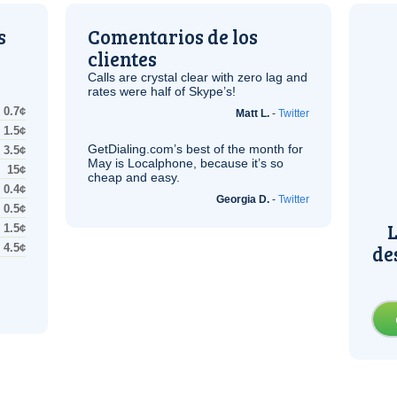
s
Comentarios de los
clientes
Calls are crystal clear with zero lag and
rates were half of Skype’s!
0.7¢
Matt L.
-
Twitter
1.5¢
GetDialing.com’s best of the month for
3.5¢
May is Localphone, because it’s so
15¢
cheap and easy.
0.4¢
Georgia D.
-
Twitter
0.5¢
L
1.5¢
de
4.5¢