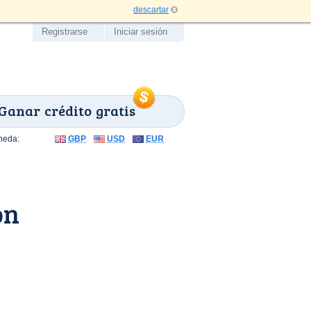
descartar
Registrarse
Iniciar sesión
Ganar crédito gratis
neda:
GBP
USD
EUR
on