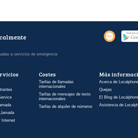
ocalmente
madas a servicios de emergencia
rvicios
Costes
Más informac
Tarifas de llamadas
Acerca de Localphon
internacionales
trantes
Quejas
Tarifas de mensajes de texto
ervice
El Blog de Localphon
internacionales
llamada
Asistencia de Localp
Tarifas de alquiler de números
 Llamada
 Internet