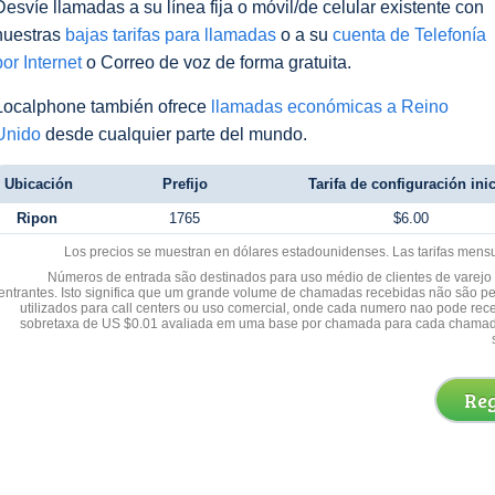
Desvíe llamadas a su línea fija o móvil/de celular existente con
nuestras
bajas tarifas para llamadas
o a su
cuenta de Telefonía
por Internet
o Correo de voz de forma gratuita.
Localphone también ofrece
llamadas económicas a Reino
Unido
desde cualquier parte del mundo.
Ubicación
Prefijo
Tarifa de configuración inic
Ripon
1765
$6.00
Los precios se muestran en dólares estadounidenses. Las tarifas mens
Números de entrada são destinados para uso médio de clientes de varejo y
entrantes. Isto significa que um grande volume de chamadas recebidas não são p
utilizados para call centers ou uso comercial, onde cada numero nao pode re
sobretaxa de US $0.01 avaliada em uma base por chamada para cada chamad
Reg