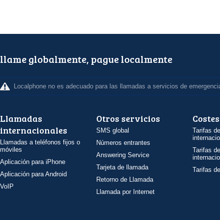
llame globalmente, pague localmente
Localphone no es adecuado para las llamadas a servicios de emergenci
Llamadas
Otros servicios
Costes
internacionales
SMS global
Tarifas d
internaci
Llamadas a teléfonos fijos o
Números entrantes
móviles
Tarifas d
Answering Service
internaci
Aplicación para iPhone
Tarjeta de llamada
Tarifas d
Aplicación para Android
Retorno de Llamada
VoIP
Llamada por Internet