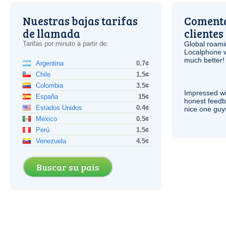
Nuestras bajas tarifas
Comenta
de llamada
clientes
Tarifas por minuto a partir de:
Global roami
Localphone 
much better!
Argentina
0.7¢
Chile
1.5¢
Colombia
3.5¢
Impressed wi
España
15¢
honest feedb
Estados Unidos
0.4¢
nice one guy
México
0.5¢
Perú
1.5¢
Venezuela
4.5¢
Buscar su país