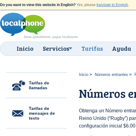
Do you want to view this website in English?
Yes, please
translate to English
.
Inicio
Servicios
Tarifas
Ayuda
Inicio
Números entrantes
Tarifas de
llamadas
Números e
Tarifas de
Obtenga un Número entran
mensajes de
texto
Reino Unido (“Rugby”) para
configuración inicial $6.0