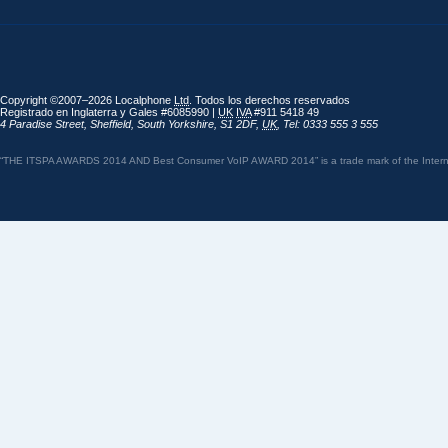
Copyright ©2007–2026 Localphone
Ltd
. Todos los derechos reservados
Registrado en Inglaterra y Gales #6085990 |
UK
IVA
#911 5418 49
4 Paradise Street
,
Sheffield
,
South Yorkshire
,
S1 2DF
,
UK
,
Tel: 0333 555 3 555
“THE ITSPA AWARDS 2014 AND Best Consumer VoIP AWARD 2014” is a trade mark of the Internet 