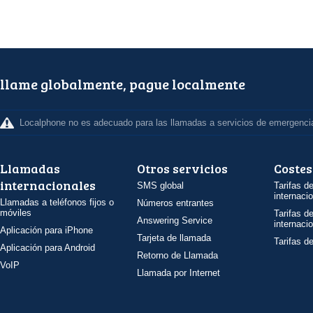
llame globalmente, pague localmente
Localphone no es adecuado para las llamadas a servicios de emergenci
Llamadas
Otros servicios
Costes
internacionales
SMS global
Tarifas d
internaci
Llamadas a teléfonos fijos o
Números entrantes
móviles
Tarifas d
Answering Service
internaci
Aplicación para iPhone
Tarjeta de llamada
Tarifas d
Aplicación para Android
Retorno de Llamada
VoIP
Llamada por Internet