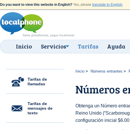
Do you want to view this website in English?
Yes, please
translate to English
.
Inicio
Servicios
Tarifas
Ayuda
Inicio
Números entrantes
Tarifas de
llamadas
Números e
Tarifas de
Obtenga un Número entran
mensajes de
texto
Reino Unido (“Scarborough”
configuración inicial $6.0