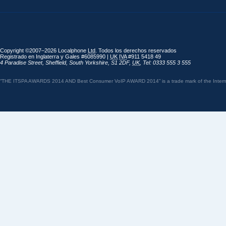
Copyright ©2007–2026 Localphone
Ltd
. Todos los derechos reservados
Registrado en Inglaterra y Gales #6085990 |
UK
IVA
#911 5418 49
4 Paradise Street
,
Sheffield
,
South Yorkshire
,
S1 2DF
,
UK
,
Tel: 0333 555 3 555
“THE ITSPA AWARDS 2014 AND Best Consumer VoIP AWARD 2014” is a trade mark of the Internet 