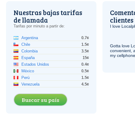
Nuestras bajas tarifas
Comenta
de llamada
clientes
Tarifas por minuto a partir de:
I love Local
Argentina
0.7¢
Chile
1.5¢
Gotta love 
convenient, 
Colombia
3.5¢
my cellphone
España
15¢
Estados Unidos
0.4¢
México
0.5¢
Perú
1.5¢
Venezuela
4.5¢
Buscar su país