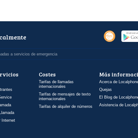
ocalmente
madas a servicios de emergencia
rvicios
Costes
Más informac
Tarifas de llamadas
Acerca de Localphon
internacionales
trantes
Quejas
Tarifas de mensajes de texto
ervice
El Blog de Localphon
internacionales
llamada
Asistencia de Localp
Tarifas de alquiler de números
 Llamada
 Internet