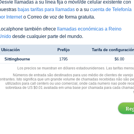
Desvíe llamadas a su línea fija o móvil/de celular existente con
nuestras
bajas tarifas para llamadas
o a su
cuenta de Telefonía
por Internet
o Correo de voz de forma gratuita.
Localphone también ofrece
llamadas económicas a Reino
Unido
desde cualquier parte del mundo.
Ubicación
Prefijo
Tarifa de configuración
Sittingbourne
1795
$6.00
Los precios se muestran en dólares estadounidenses. Las tarifas mens
Números de entrada são destinados para uso médio de clientes de varejo y
entrantes. Isto significa que um grande volume de chamadas recebidas não são p
utilizados para call centers ou uso comercial, onde cada numero nao pode re
sobretaxa de US $0.01 avaliada em uma base por chamada para cada chamad
Reg