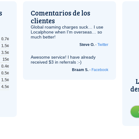
s
Comentarios de los
clientes
Global roaming charges suck… I use
Localphone when I’m overseas… so
much better!
0.7¢
Steve O.
-
Twitter
1.5¢
3.5¢
Awesome service! I have already
15¢
received $3 in referrals :-)
0.4¢
Braam S.
-
Facebook
0.5¢
L
1.5¢
de
4.5¢