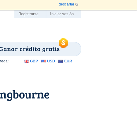
descartar
Registrarse
Iniciar sesión
Ganar crédito gratis
neda:
GBP
USD
EUR
ingbourne