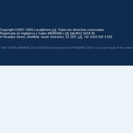
Copyright ©2007–2026 Localphone
Ltd
. Todos los derechos reservados
Registrado en Inglaterra y Gales #6085990 |
UK
IVA
#911 5418 49
4 Paradise Street
,
Sheffield
,
South Yorkshire
,
S1 2DF
,
UK
,
Tel: 0333 555 3 555
“THE ITSPA AWARDS 2014 AND Best Consumer VoIP AWARD 2014” is a trade mark of the Internet 