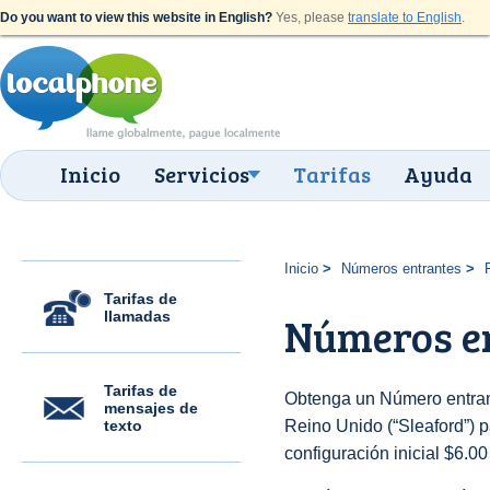
Do you want to view this website in English?
Yes, please
translate to English
.
Inicio
Servicios
Tarifas
Ayuda
Inicio
Números entrantes
Tarifas de
llamadas
Números en
Tarifas de
Obtenga un Número entran
mensajes de
texto
Reino Unido (“Sleaford”) pa
configuración inicial $6.0