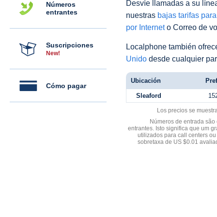
Desvíe llamadas a su línea 
Números
entrantes
nuestras
bajas tarifas par
por Internet
o Correo de voz
Suscripciones
Localphone también ofre
New!
Unido
desde cualquier par
Ubicación
Pref
Cómo pagar
Sleaford
15
Los precios se muestr
Números de entrada são d
entrantes. Isto significa que u
utilizados para call centers
sobretaxa de US $0.01 avali