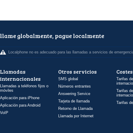
llame globalmente, pague localmente
Localphone no es adecuado para las llamadas a servicios de emergenci
Llamadas
Otros servicios
Costes
internacionales
SMS global
Tarifas d
internaci
Llamadas a teléfonos fijos o
Números entrantes
móviles
Tarifas d
Answering Service
internaci
Aplicación para iPhone
Tarjeta de llamada
Tarifas d
Aplicación para Android
Retorno de Llamada
VoIP
Llamada por Internet