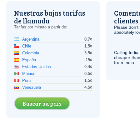
Nuestras bajas tarifas
Comenta
de llamada
clientes
Tarifas por minuto a partir de:
Please don’t 
absolutely lo
Argentina
0.7¢
Chile
1.5¢
Calling India
Colombia
3.5¢
cheaper than
España
15¢
from India.
Estados Unidos
0.4¢
México
0.5¢
Perú
1.5¢
Venezuela
4.5¢
Buscar su país