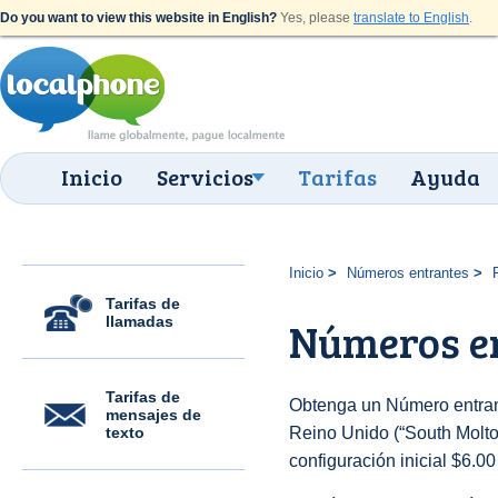
Do you want to view this website in English?
Yes, please
translate to English
.
Inicio
Servicios
Tarifas
Ayuda
Inicio
Números entrantes
Tarifas de
llamadas
Números en
Tarifas de
Obtenga un Número entran
mensajes de
texto
Reino Unido (“South Molton
configuración inicial $6.0