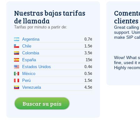
Nuestras bajas tarifas
Comenta
de llamada
clientes
Tarifas por minuto a partir de:
Great calling
support. Usi
make
SIP
cal
Argentina
0.7¢
Chile
1.5¢
Colombia
3.5¢
Wow! What se
España
15¢
fine, used it
Estados Unidos
0.4¢
Highly recom
México
0.5¢
Perú
1.5¢
Venezuela
4.5¢
Buscar su país