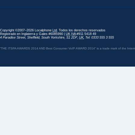
Copyright ©2007–2026 Localphone
Ltd
. Todos los derechos reservados
Registrado en Inglaterra y Gales #6085990 |
UK
IVA
#911 5418 49
4 Paradise Street
,
Sheffield
,
South Yorkshire
,
S1 2DF
,
UK
,
Tel: 0333 555 3 555
“THE ITSPA AWARDS 2014 AND Best Consumer VoIP AWARD 2014” is a trade mark of the Internet 