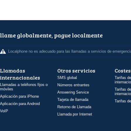
llame globalmente, pague localmente
Localphone no es adecuado para las llamadas a servicios de emergenci
Llamadas
Otros servicios
Costes
internacionales
SMS global
Tarifas d
internaci
Llamadas a teléfonos fijos o
Números entrantes
móviles
Tarifas d
Answering Service
internaci
Aplicación para iPhone
Tarjeta de llamada
Tarifas d
Aplicación para Android
Retorno de Llamada
VoIP
Llamada por Internet