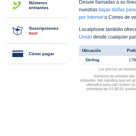
Desvíe llamadas a su línea 
Números
entrantes
nuestras
bajas tarifas par
por Internet
o Correo de voz
Suscripciones
Localphone también ofre
New!
Unido
desde cualquier par
Ubicación
Prefi
Cómo pagar
Stirling
178
Los precios se muestr
Números de entrada são d
entrantes. Isto significa que u
utilizados para call centers
sobretaxa de US $0.01 avali