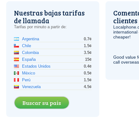
Nuestras bajas tarifas
Comenta
de llamada
clientes
Tarifas por minuto a partir de:
Localphone.
internationa
cheaper!
Argentina
0.7¢
Chile
1.5¢
Colombia
3.5¢
Good value f
España
15¢
call overseas,
Estados Unidos
0.4¢
México
0.5¢
Perú
1.5¢
Venezuela
4.5¢
Buscar su país