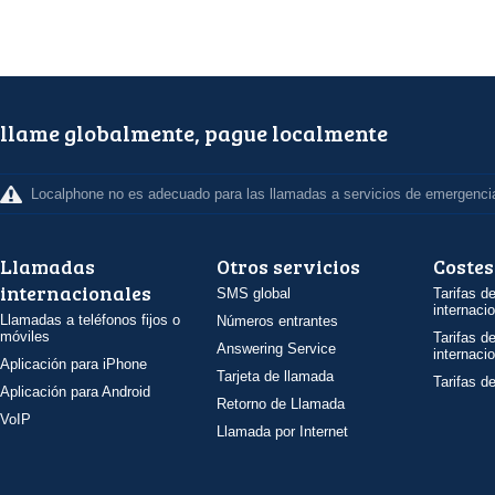
llame globalmente, pague localmente
Localphone no es adecuado para las llamadas a servicios de emergenci
Llamadas
Otros servicios
Costes
internacionales
SMS global
Tarifas d
internaci
Llamadas a teléfonos fijos o
Números entrantes
móviles
Tarifas d
Answering Service
internaci
Aplicación para iPhone
Tarjeta de llamada
Tarifas d
Aplicación para Android
Retorno de Llamada
VoIP
Llamada por Internet