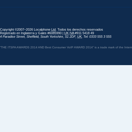
Copyright ©2007–2026 Localphone
Ltd
. Todos los derechos reservados
Registrado en Inglaterra y Gales #6085990 |
UK
IVA
#911 5418 49
4 Paradise Street
,
Sheffield
,
South Yorkshire
,
S1 2DF
,
UK
,
Tel: 0333 555 3 555
“THE ITSPA AWARDS 2014 AND Best Consumer VoIP AWARD 2014” is a trade mark of the Internet 