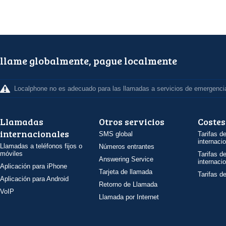
llame globalmente, pague localmente
Localphone no es adecuado para las llamadas a servicios de emergenci
Llamadas
Otros servicios
Costes
internacionales
SMS global
Tarifas d
internaci
Llamadas a teléfonos fijos o
Números entrantes
móviles
Tarifas d
Answering Service
internaci
Aplicación para iPhone
Tarjeta de llamada
Tarifas d
Aplicación para Android
Retorno de Llamada
VoIP
Llamada por Internet