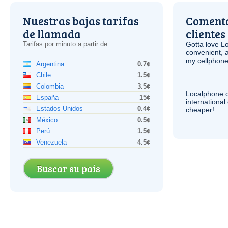
Nuestras bajas tarifas
Comenta
de llamada
clientes
Tarifas por minuto a partir de:
Gotta love 
convenient, 
my cellphone
Argentina
0.7¢
Chile
1.5¢
Colombia
3.5¢
Localphone.
España
15¢
internationa
Estados Unidos
0.4¢
cheaper!
México
0.5¢
Perú
1.5¢
Venezuela
4.5¢
Buscar su país