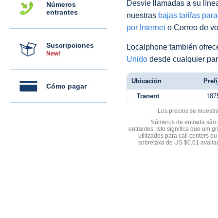
Desvíe llamadas a su línea 
Números
entrantes
nuestras
bajas tarifas par
por Internet
o Correo de voz
Suscripciones
Localphone también ofre
New!
Unido
desde cualquier par
Ubicación
Prefi
Cómo pagar
Tranent
187
Los precios se muestr
Números de entrada são d
entrantes. Isto significa que u
utilizados para call centers
sobretaxa de US $0.01 avali