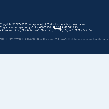
Copyright ©2007–2026 Localphone
Ltd
. Todos los derechos reservados
Registrado en Inglaterra y Gales #6085990 |
UK
IVA
#911 5418 49
4 Paradise Street
,
Sheffield
,
South Yorkshire
,
S1 2DF
,
UK
,
Tel: 0333 555 3 555
“THE ITSPA AWARDS 2014 AND Best Consumer VoIP AWARD 2014” is a trade mark of the Internet 