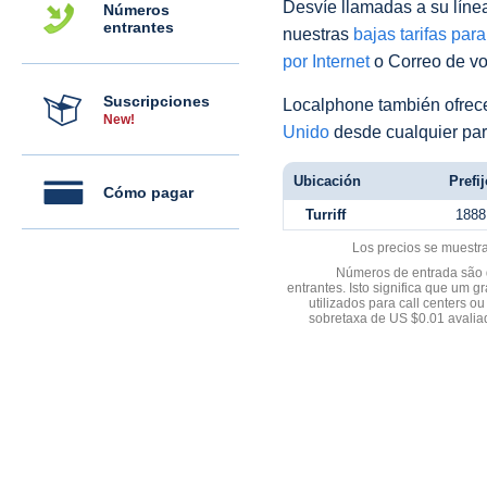
Desvíe llamadas a su línea 
Números
entrantes
nuestras
bajas tarifas par
por Internet
o Correo de voz
Suscripciones
Localphone también ofre
New!
Unido
desde cualquier par
Ubicación
Prefij
Cómo pagar
Turriff
1888
Los precios se muestr
Números de entrada são d
entrantes. Isto significa que u
utilizados para call centers
sobretaxa de US $0.01 avali