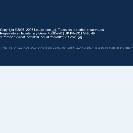
Copyright ©2007–2026 Localphone
Ltd
. Todos los derechos reservados
Registrado en Inglaterra y Gales #6085990 |
UK
IVA
#911 5418 49
4 Paradise Street
,
Sheffield
,
South Yorkshire
,
S1 2DF
,
UK
“THE ITSPA AWARDS 2014 AND Best Consumer VoIP AWARD 2014” is a trade mark of the Internet 