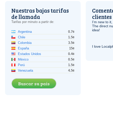
Nuestras bajas tarifas
Comenta
de llamada
clientes
Tarifas por minuto a partir de:
I’m new to it,
The direct nu
idea!
Argentina
0.7¢
Chile
1.5¢
Colombia
3.5¢
I love Local
España
15¢
Estados Unidos
0.4¢
México
0.5¢
Perú
1.5¢
Venezuela
4.5¢
Buscar su país