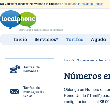
Do you want to view this website in English?
Yes, please
translate to English
.
Inicio
Servicios
Tarifas
Ayuda
Inicio
Números entrantes
Tarifas de
llamadas
Números en
Tarifas de
Obtenga un Número entran
mensajes de
texto
Reino Unido (“Turriff”) para
configuración inicial $6.0