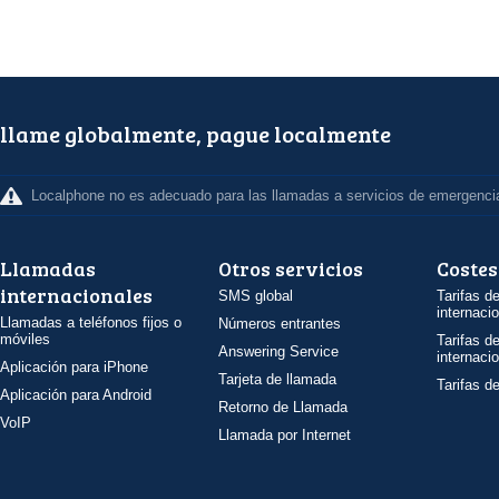
llame globalmente, pague localmente
Localphone no es adecuado para las llamadas a servicios de emergenci
Llamadas
Otros servicios
Costes
internacionales
SMS global
Tarifas d
internaci
Llamadas a teléfonos fijos o
Números entrantes
móviles
Tarifas d
Answering Service
internaci
Aplicación para iPhone
Tarjeta de llamada
Tarifas d
Aplicación para Android
Retorno de Llamada
VoIP
Llamada por Internet