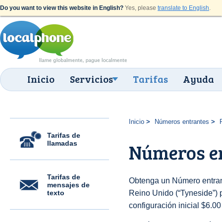
Do you want to view this website in English?
Yes, please
translate to English
.
Inicio
Servicios
Tarifas
Ayuda
Inicio
Números entrantes
Tarifas de
llamadas
Números en
Tarifas de
Obtenga un Número entran
mensajes de
texto
Reino Unido (“Tyneside”) p
configuración inicial $6.0