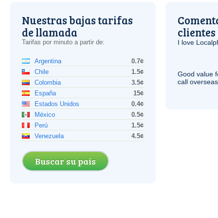
Nuestras bajas tarifas
Comenta
de llamada
clientes
Tarifas por minuto a partir de:
I love Local
Argentina
0.7¢
Chile
1.5¢
Good value f
call overseas,
Colombia
3.5¢
España
15¢
Estados Unidos
0.4¢
México
0.5¢
Perú
1.5¢
Venezuela
4.5¢
Buscar su país