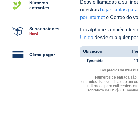
Desvíe llamadas a su línea 
Números
entrantes
nuestras
bajas tarifas par
por Internet
o Correo de voz
Suscripciones
Localphone también ofre
New!
Unido
desde cualquier par
Ubicación
Pre
Cómo pagar
Tyneside
19
Los precios se muestr
Números de entrada são d
entrantes. Isto significa que u
utilizados para call centers
sobretaxa de US $0.01 avali