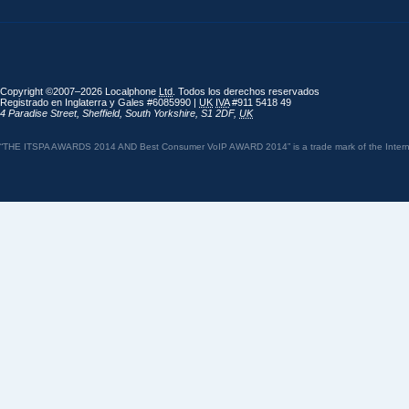
Copyright ©2007–2026 Localphone
Ltd
. Todos los derechos reservados
Registrado en Inglaterra y Gales #6085990 |
UK
IVA
#911 5418 49
4 Paradise Street
,
Sheffield
,
South Yorkshire
,
S1 2DF
,
UK
“THE ITSPA AWARDS 2014 AND Best Consumer VoIP AWARD 2014” is a trade mark of the Internet 