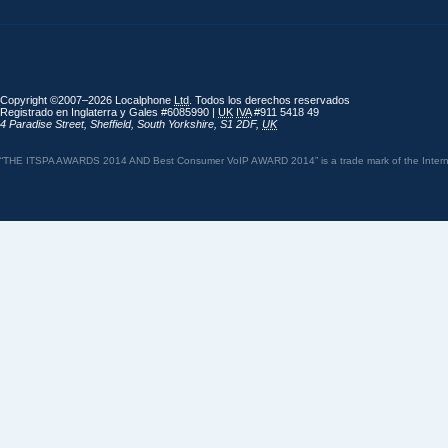
Copyright ©2007–2026 Localphone
Ltd
. Todos los derechos reservados
Registrado en Inglaterra y Gales #6085990 |
UK
IVA
#911 5418 49
4 Paradise Street
,
Sheffield
,
South Yorkshire
,
S1 2DF
,
UK
“THE ITSPA AWARDS 2014 AND Best Consumer VoIP AWARD 2014” is a trade mark of the Internet 