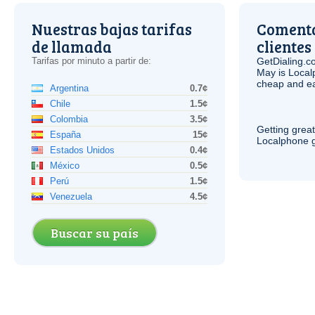
Nuestras bajas tarifas
Comenta
de llamada
clientes
Tarifas por minuto a partir de:
GetDialing.c
May is Local
cheap and e
Argentina
0.7¢
Chile
1.5¢
Colombia
3.5¢
Getting grea
España
15¢
Localphone g
Estados Unidos
0.4¢
México
0.5¢
Perú
1.5¢
Venezuela
4.5¢
Buscar su país