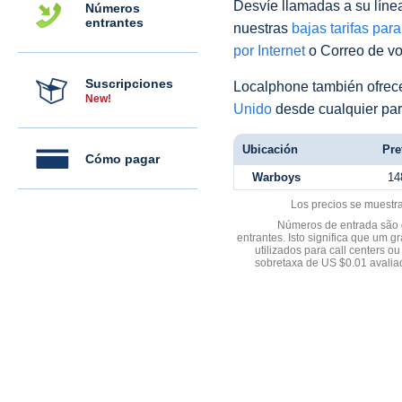
Desvíe llamadas a su línea 
Números
entrantes
nuestras
bajas tarifas par
por Internet
o Correo de voz
Suscripciones
Localphone también ofre
New!
Unido
desde cualquier par
Ubicación
Pre
Cómo pagar
Warboys
14
Los precios se muestr
Números de entrada são d
entrantes. Isto significa que u
utilizados para call centers
sobretaxa de US $0.01 avali