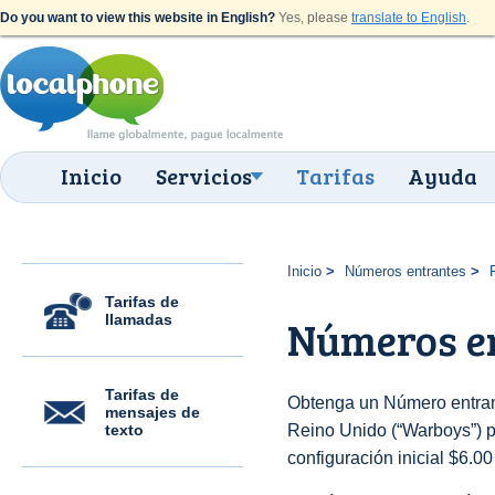
Do you want to view this website in English?
Yes, please
translate to English
.
Inicio
Servicios
Tarifas
Ayuda
Inicio
Números entrantes
Tarifas de
llamadas
Números e
Tarifas de
Obtenga un Número entran
mensajes de
texto
Reino Unido (“Warboys”) pa
configuración inicial $6.0