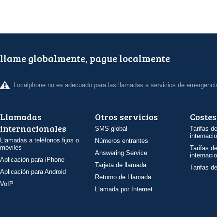
llame globalmente, pague localmente
Localphone no es adecuado para las llamadas a servicios de emergenci
Llamadas
Otros servicios
Costes
internacionales
SMS global
Tarifas d
internaci
Llamadas a teléfonos fijos o
Números entrantes
móviles
Tarifas d
Answering Service
internaci
Aplicación para iPhone
Tarjeta de llamada
Tarifas d
Aplicación para Android
Retorno de Llamada
VoIP
Llamada por Internet