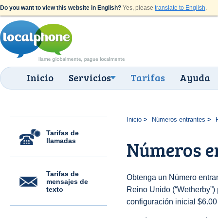
Do you want to view this website in English?
Yes, please
translate to English
.
Inicio
Servicios
Tarifas
Ayuda
Inicio
Números entrantes
Tarifas de
llamadas
Números e
Tarifas de
Obtenga un Número entran
mensajes de
texto
Reino Unido (“Wetherby”) p
configuración inicial $6.0