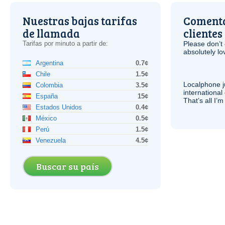
Nuestras bajas tarifas
Comenta
de llamada
clientes
Tarifas por minuto a partir de:
Please don’t 
absolutely lo
Argentina
0.7¢
Chile
1.5¢
Localphone j
Colombia
3.5¢
international 
España
15¢
That’s all I’
Estados Unidos
0.4¢
México
0.5¢
Perú
1.5¢
Venezuela
4.5¢
Buscar su país