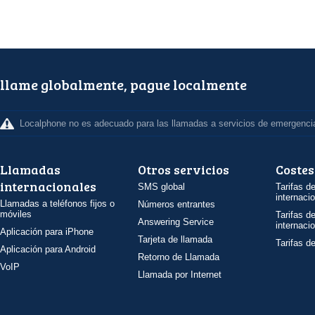
llame globalmente, pague localmente
Localphone no es adecuado para las llamadas a servicios de emergenci
Llamadas
Otros servicios
Costes
internacionales
SMS global
Tarifas d
internaci
Llamadas a teléfonos fijos o
Números entrantes
móviles
Tarifas d
Answering Service
internaci
Aplicación para iPhone
Tarjeta de llamada
Tarifas d
Aplicación para Android
Retorno de Llamada
VoIP
Llamada por Internet