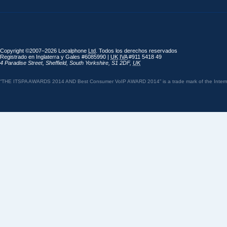
Copyright ©2007–2026 Localphone
Ltd
. Todos los derechos reservados
Registrado en Inglaterra y Gales #6085990 |
UK
IVA
#911 5418 49
4 Paradise Street
,
Sheffield
,
South Yorkshire
,
S1 2DF
,
UK
“THE ITSPA AWARDS 2014 AND Best Consumer VoIP AWARD 2014” is a trade mark of the Internet 