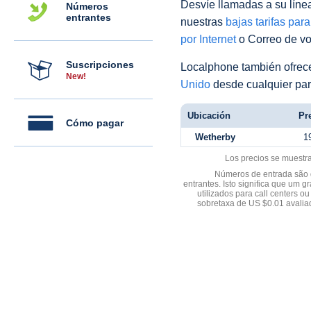
Desvíe llamadas a su línea 
Números
entrantes
nuestras
bajas tarifas par
por Internet
o Correo de voz
Suscripciones
Localphone también ofre
New!
Unido
desde cualquier par
Ubicación
Pre
Cómo pagar
Wetherby
1
Los precios se muestr
Números de entrada são d
entrantes. Isto significa que u
utilizados para call centers
sobretaxa de US $0.01 avali