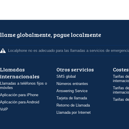
llame globalmente, pague localmente
Localphone no es adecuado para las llamadas a servicios de emergenci
Llamadas
Otros servicios
Costes
internacionales
SMS global
Tarifas d
internaci
Llamadas a teléfonos fijos o
Números entrantes
móviles
Tarifas d
Answering Service
internaci
Aplicación para iPhone
Tarjeta de llamada
Tarifas d
Aplicación para Android
Retorno de Llamada
VoIP
Llamada por Internet