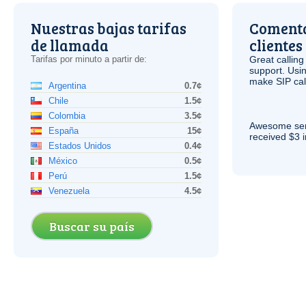
Nuestras bajas tarifas
Comenta
de llamada
clientes
Tarifas por minuto a partir de:
Great calling
support. Usi
make
SIP
cal
Argentina
0.7¢
Chile
1.5¢
Colombia
3.5¢
Awesome serv
España
15¢
received $3 in
Estados Unidos
0.4¢
México
0.5¢
Perú
1.5¢
Venezuela
4.5¢
Buscar su país