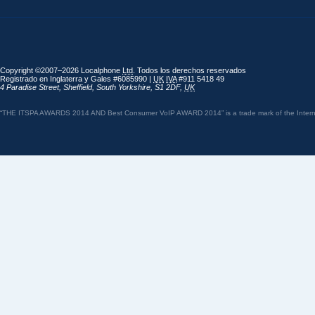
Copyright ©2007–2026 Localphone
Ltd
. Todos los derechos reservados
Registrado en Inglaterra y Gales #6085990 |
UK
IVA
#911 5418 49
4 Paradise Street
,
Sheffield
,
South Yorkshire
,
S1 2DF
,
UK
“THE ITSPA AWARDS 2014 AND Best Consumer VoIP AWARD 2014” is a trade mark of the Internet 