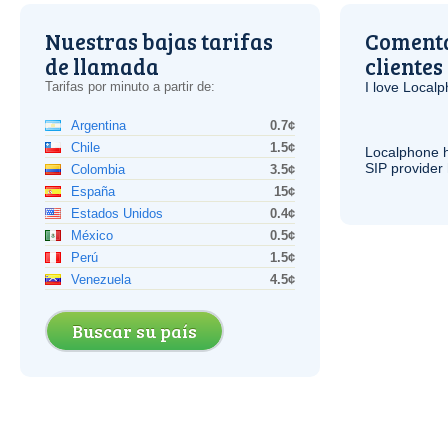
Nuestras bajas tarifas
Comenta
de llamada
clientes
Tarifas por minuto a partir de:
I love Local
Argentina
0.7¢
Chile
1.5¢
Localphone 
SIP
provider 
Colombia
3.5¢
España
15¢
Estados Unidos
0.4¢
México
0.5¢
Perú
1.5¢
Venezuela
4.5¢
Buscar su país