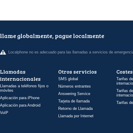
llame globalmente, pague localmente
Localphone no es adecuado para las llamadas a servicios de emergenci
Llamadas
Otros servicios
Costes
internacionales
SMS global
Tarifas d
internaci
Llamadas a teléfonos fijos o
Números entrantes
móviles
Tarifas d
Answering Service
internaci
Aplicación para iPhone
Tarjeta de llamada
Tarifas d
Aplicación para Android
Retorno de Llamada
VoIP
Llamada por Internet