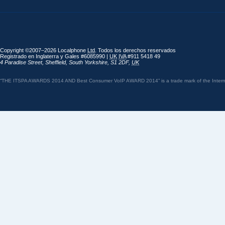
Copyright ©2007–2026 Localphone
Ltd
. Todos los derechos reservados
Registrado en Inglaterra y Gales #6085990 |
UK
IVA
#911 5418 49
4 Paradise Street
,
Sheffield
,
South Yorkshire
,
S1 2DF
,
UK
“THE ITSPA AWARDS 2014 AND Best Consumer VoIP AWARD 2014” is a trade mark of the Internet 