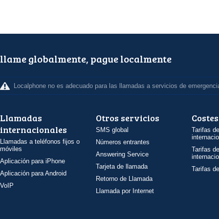
llame globalmente, pague localmente
Localphone no es adecuado para las llamadas a servicios de emergenci
Llamadas
Otros servicios
Costes
internacionales
SMS global
Tarifas d
internaci
Llamadas a teléfonos fijos o
Números entrantes
móviles
Tarifas d
Answering Service
internaci
Aplicación para iPhone
Tarjeta de llamada
Tarifas d
Aplicación para Android
Retorno de Llamada
VoIP
Llamada por Internet