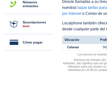
Desvíe llamadas a su línea 
Números
entrantes
nuestras
bajas tarifas par
por Internet
o Correo de voz
Suscripciones
Localphone también ofre
New!
desde cualquier parte del
Ubicación
Pref
Cómo pagar
Calarasi
34
Los precios se muestr
Números de entrada são d
entrantes. Isto significa que u
utilizados para call centers
sobretaxa de US $0.01 avali