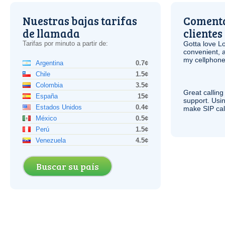
Nuestras bajas tarifas
Comenta
de llamada
clientes
Tarifas por minuto a partir de:
Gotta love 
convenient, 
my cellphone
Argentina
0.7¢
Chile
1.5¢
Colombia
3.5¢
Great calling
España
15¢
support. Usi
Estados Unidos
0.4¢
make
SIP
cal
México
0.5¢
Perú
1.5¢
Venezuela
4.5¢
Buscar su país