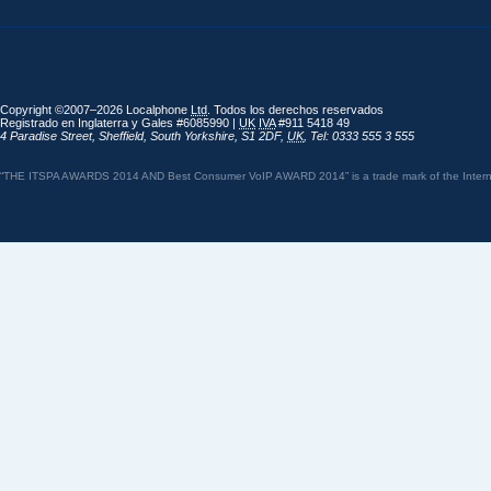
Copyright ©2007–2026 Localphone
Ltd
. Todos los derechos reservados
Registrado en Inglaterra y Gales #6085990 |
UK
IVA
#911 5418 49
4 Paradise Street
,
Sheffield
,
South Yorkshire
,
S1 2DF
,
UK
,
Tel: 0333 555 3 555
“THE ITSPA AWARDS 2014 AND Best Consumer VoIP AWARD 2014” is a trade mark of the Internet 