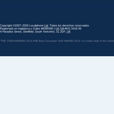
Copyright ©2007–2026 Localphone
Ltd
. Todos los derechos reservados
Registrado en Inglaterra y Gales #6085990 |
UK
IVA
#911 5418 49
4 Paradise Street
,
Sheffield
,
South Yorkshire
,
S1 2DF
,
UK
“THE ITSPA AWARDS 2014 AND Best Consumer VoIP AWARD 2014” is a trade mark of the Internet 