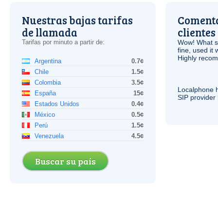
Nuestras bajas tarifas
Comenta
de llamada
clientes
Tarifas por minuto a partir de:
Wow! What se
fine, used it
Highly recom
Argentina
0.7¢
Chile
1.5¢
Colombia
3.5¢
Localphone 
España
15¢
SIP
provider 
Estados Unidos
0.4¢
México
0.5¢
Perú
1.5¢
Venezuela
4.5¢
Buscar su país