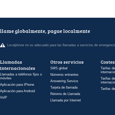
llame globalmente, pague localmente
Localphone no es adecuado para las llamadas a servicios de emergenci
Llamadas
Otros servicios
Costes
internacionales
SMS global
Tarifas d
internaci
Llamadas a teléfonos fijos o
Números entrantes
móviles
Tarifas d
Answering Service
internaci
Aplicación para iPhone
Tarjeta de llamada
Tarifas d
Aplicación para Android
Retorno de Llamada
VoIP
Llamada por Internet