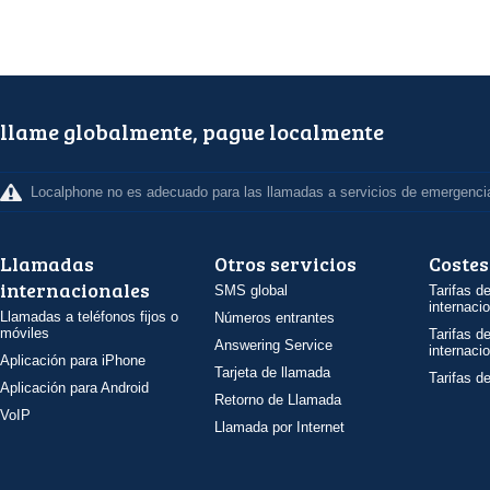
llame globalmente, pague localmente
Localphone no es adecuado para las llamadas a servicios de emergenci
Llamadas
Otros servicios
Costes
internacionales
SMS global
Tarifas d
internaci
Llamadas a teléfonos fijos o
Números entrantes
móviles
Tarifas d
Answering Service
internaci
Aplicación para iPhone
Tarjeta de llamada
Tarifas d
Aplicación para Android
Retorno de Llamada
VoIP
Llamada por Internet