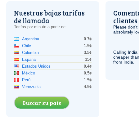
Nuestras bajas tarifas
Comenta
de llamada
clientes
Tarifas por minuto a partir de:
Please don’t 
absolutely lo
Argentina
0.7¢
Chile
1.5¢
Calling India
Colombia
3.5¢
cheaper than
España
15¢
from India.
Estados Unidos
0.4¢
México
0.5¢
Perú
1.5¢
Venezuela
4.5¢
Buscar su país