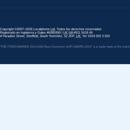
Copyright ©2007–2026 Localphone
Ltd
. Todos los derechos reservados
Registrado en Inglaterra y Gales #6085990 |
UK
IVA
#911 5418 49
4 Paradise Street
,
Sheffield
,
South Yorkshire
,
S1 2DF
,
UK
,
Tel: 0333 555 3 555
“THE ITSPA AWARDS 2014 AND Best Consumer VoIP AWARD 2014” is a trade mark of the Internet 