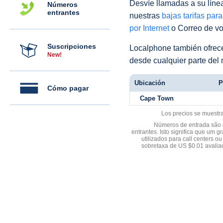
Desvíe llamadas a su línea 
Números
entrantes
nuestras
bajas tarifas par
por Internet
o Correo de voz
Suscripciones
Localphone también ofre
New!
desde cualquier parte del
Ubicación
P
Cómo pagar
Cape Town
Los precios se muestr
Números de entrada são d
entrantes. Isto significa que u
utilizados para call centers
sobretaxa de US $0.01 avali