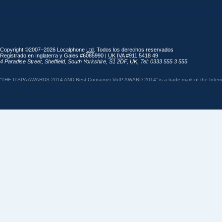
Copyright ©2007–2026 Localphone
Ltd
. Todos los derechos reservados
Registrado en Inglaterra y Gales #6085990 |
UK
IVA
#911 5418 49
4 Paradise Street
,
Sheffield
,
South Yorkshire
,
S1 2DF
,
UK
,
Tel: 0333 555 3 555
“THE ITSPA AWARDS 2014 AND Best Consumer VoIP AWARD 2014” is a trade mark of the Internet 