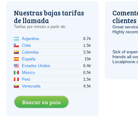
Nuestras bajas tarifas
Comenta
de llamada
clientes
Tarifas por minuto a partir de:
Great service
Highly reco
Argentina
0.7¢
Chile
1.5¢
Sick of expen
Colombia
3.5¢
friends all o
España
15¢
Localphone.c
Estados Unidos
0.4¢
México
0.5¢
Perú
1.5¢
Venezuela
4.5¢
Buscar su país