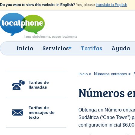
Do you want to view this website in English?
Yes, please
translate to English
.
Inicio
Servicios
Tarifas
Ayuda
Inicio
Números entrantes
Tarifas de
llamadas
Números e
Tarifas de
Obtenga un Número entran
mensajes de
texto
Sudáfrica (“Cape Town”) pa
configuración inicial $6.0