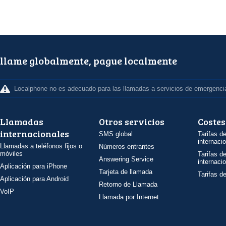
llame globalmente, pague localmente
Localphone no es adecuado para las llamadas a servicios de emergenci
Llamadas
Otros servicios
Costes
internacionales
SMS global
Tarifas d
internaci
Llamadas a teléfonos fijos o
Números entrantes
móviles
Tarifas d
Answering Service
internaci
Aplicación para iPhone
Tarjeta de llamada
Tarifas d
Aplicación para Android
Retorno de Llamada
VoIP
Llamada por Internet