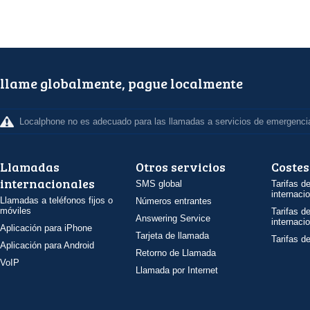
llame globalmente, pague localmente
Localphone no es adecuado para las llamadas a servicios de emergenci
Llamadas
Otros servicios
Costes
internacionales
SMS global
Tarifas d
internaci
Llamadas a teléfonos fijos o
Números entrantes
móviles
Tarifas d
Answering Service
internaci
Aplicación para iPhone
Tarjeta de llamada
Tarifas d
Aplicación para Android
Retorno de Llamada
VoIP
Llamada por Internet