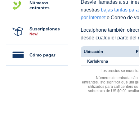
Desvíe llamadas a su línea 
Números
entrantes
nuestras
bajas tarifas par
por Internet
o Correo de voz
Suscripciones
Localphone también ofre
New!
desde cualquier parte del
Ubicación
P
Cómo pagar
Karlskrona
Los precios se muestr
Números de entrada são d
entrantes. Isto significa que u
utilizados para call centers
sobretaxa de US $0.01 avali