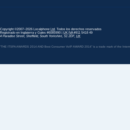
Copyright ©2007–2026 Localphone
Ltd
. Todos los derechos reservados
Registrado en Inglaterra y Gales #6085990 |
UK
IVA
#911 5418 49
4 Paradise Street
,
Sheffield
,
South Yorkshire
,
S1 2DF
,
UK
“THE ITSPA AWARDS 2014 AND Best Consumer VoIP AWARD 2014” is a trade mark of the Internet 