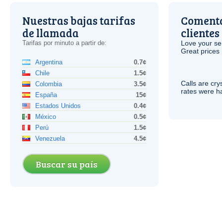
Nuestras bajas tarifas
Comenta
de llamada
clientes
Tarifas por minuto a partir de:
Love your ser
Great prices 
Argentina
0.7¢
Chile
1.5¢
Calls are cry
Colombia
3.5¢
rates were ha
España
15¢
Estados Unidos
0.4¢
México
0.5¢
Perú
1.5¢
Venezuela
4.5¢
Buscar su país