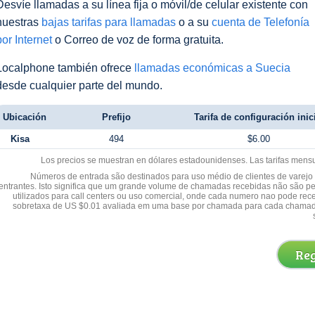
Desvíe llamadas a su línea fija o móvil/de celular existente con
nuestras
bajas tarifas para llamadas
o a su
cuenta de Telefonía
por Internet
o Correo de voz de forma gratuita.
Localphone también ofrece
llamadas económicas a Suecia
desde cualquier parte del mundo.
Ubicación
Prefijo
Tarifa de configuración inic
Kisa
494
$6.00
Los precios se muestran en dólares estadounidenses. Las tarifas mens
Números de entrada são destinados para uso médio de clientes de varejo y
entrantes. Isto significa que um grande volume de chamadas recebidas não são p
utilizados para call centers ou uso comercial, onde cada numero nao pode re
sobretaxa de US $0.01 avaliada em uma base por chamada para cada chamad
Reg