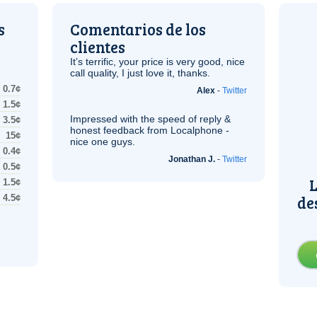
s
Comentarios de los
clientes
It’s terrific, your price is very good, nice
call quality, I just love it, thanks.
0.7¢
Alex
-
Twitter
1.5¢
Impressed with the speed of reply &
3.5¢
honest feedback from Localphone -
15¢
nice one guys.
0.4¢
Jonathan J.
-
Twitter
0.5¢
L
1.5¢
de
4.5¢