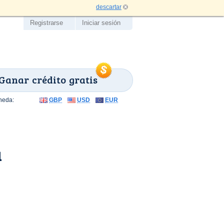
descartar
Registrarse
Iniciar sesión
Ganar crédito gratis
neda:
GBP
USD
EUR
a