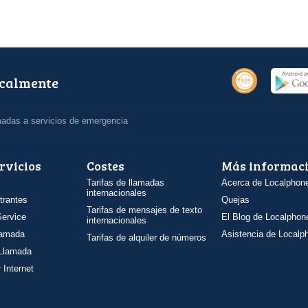
ocalmente
madas a servicios de emergencia
rvicios
Costes
Más informac
Tarifas de llamadas
Acerca de Localphon
internacionales
trantes
Quejas
Tarifas de mensajes de texto
ervice
El Blog de Localphon
internacionales
llamada
Asistencia de Localp
Tarifas de alquiler de números
 Llamada
 Internet