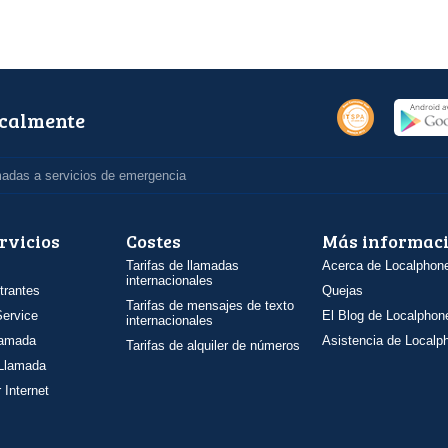
ocalmente
madas a servicios de emergencia
rvicios
Costes
Más informac
Tarifas de llamadas
Acerca de Localphon
internacionales
trantes
Quejas
Tarifas de mensajes de texto
ervice
El Blog de Localphon
internacionales
llamada
Asistencia de Localp
Tarifas de alquiler de números
 Llamada
 Internet