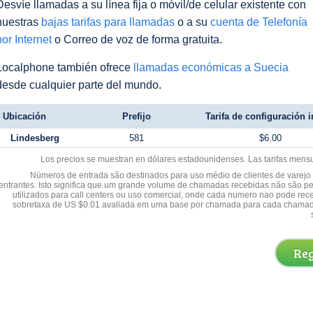
Desvíe llamadas a su línea fija o móvil/de celular existente con
nuestras
bajas tarifas para llamadas
o a su
cuenta de Telefonía
por Internet
o Correo de voz de forma gratuita.
Localphone también ofrece
llamadas económicas a Suecia
desde cualquier parte del mundo.
Ubicación
Prefijo
Tarifa de configuración i
Lindesberg
581
$6.00
Los precios se muestran en dólares estadounidenses. Las tarifas mens
Números de entrada são destinados para uso médio de clientes de varejo y
entrantes. Isto significa que um grande volume de chamadas recebidas não são p
utilizados para call centers ou uso comercial, onde cada numero nao pode re
sobretaxa de US $0.01 avaliada em uma base por chamada para cada chamad
Reg