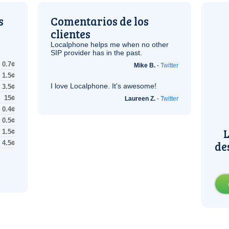
s
Comentarios de los
clientes
Localphone helps me when no other
SIP
provider has in the past.
0.7¢
Mike B.
-
Twitter
1.5¢
I love Localphone. It’s awesome!
3.5¢
15¢
Laureen Z.
-
Twitter
0.4¢
0.5¢
L
1.5¢
de
4.5¢