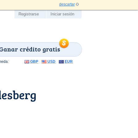
descartar
Registrarse
Iniciar sesión
Ganar crédito gratis
neda:
GBP
USD
EUR
desberg