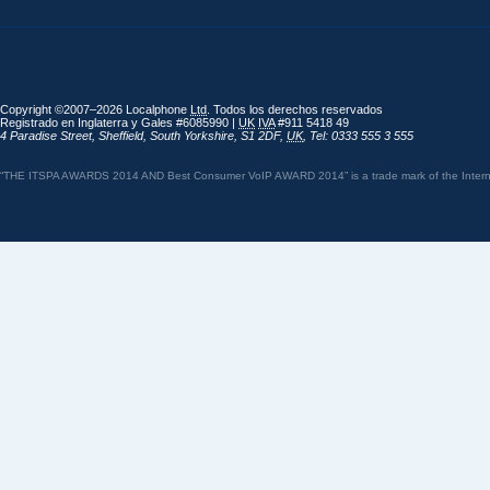
Copyright ©2007–2026 Localphone
Ltd
. Todos los derechos reservados
Registrado en Inglaterra y Gales #6085990 |
UK
IVA
#911 5418 49
4 Paradise Street
,
Sheffield
,
South Yorkshire
,
S1 2DF
,
UK
,
Tel: 0333 555 3 555
“THE ITSPA AWARDS 2014 AND Best Consumer VoIP AWARD 2014” is a trade mark of the Internet 