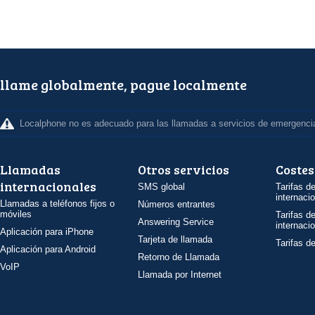
llame globalmente, pague localmente
Localphone no es adecuado para las llamadas a servicios de emergenci
Llamadas
Otros servicios
Costes
internacionales
SMS global
Tarifas d
internaci
Llamadas a teléfonos fijos o
Números entrantes
móviles
Tarifas d
Answering Service
internaci
Aplicación para iPhone
Tarjeta de llamada
Tarifas d
Aplicación para Android
Retorno de Llamada
VoIP
Llamada por Internet