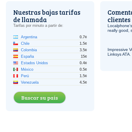
Nuestras bajas tarifas
Comenta
de llamada
clientes
Tarifas por minuto a partir de:
Localphone’s
really good, 
Argentina
0.7¢
Chile
1.5¢
Impressive
V
Colombia
3.5¢
Linksys
ATA
.
España
15¢
Estados Unidos
0.4¢
México
0.5¢
Perú
1.5¢
Venezuela
4.5¢
Buscar su país