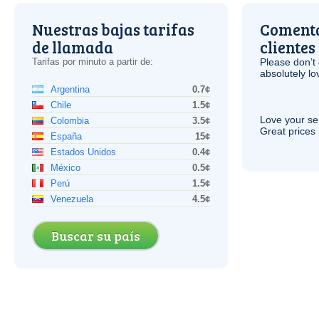
Nuestras bajas tarifas
Comenta
de llamada
clientes
Tarifas por minuto a partir de:
Please don’t 
absolutely lo
Argentina
0.7¢
Chile
1.5¢
Love your ser
Colombia
3.5¢
Great prices 
España
15¢
Estados Unidos
0.4¢
México
0.5¢
Perú
1.5¢
Venezuela
4.5¢
Buscar su país