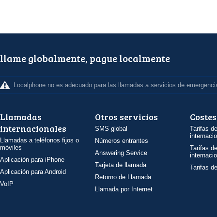
llame globalmente, pague localmente
Localphone no es adecuado para las llamadas a servicios de emergenci
Llamadas
Otros servicios
Costes
internacionales
SMS global
Tarifas d
internaci
Llamadas a teléfonos fijos o
Números entrantes
móviles
Tarifas d
Answering Service
internaci
Aplicación para iPhone
Tarjeta de llamada
Tarifas d
Aplicación para Android
Retorno de Llamada
VoIP
Llamada por Internet