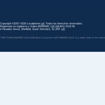
Copyright ©2007–2026 Localphone
Ltd
. Todos los derechos reservados
Registrado en Inglaterra y Gales #6085990 |
UK
IVA
#911 5418 49
4 Paradise Street
,
Sheffield
,
South Yorkshire
,
S1 2DF
,
UK
“THE ITSPA AWARDS 2014 AND Best Consumer VoIP AWARD 2014” is a trade mark of the Internet 