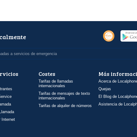
ocalmente
madas a servicios de emergencia
rvicios
Costes
Más informac
Tarifas de llamadas
Acerca de Localphon
internacionales
trantes
Quejas
Tarifas de mensajes de texto
ervice
El Blog de Localphon
internacionales
llamada
Asistencia de Localp
Tarifas de alquiler de números
 Llamada
 Internet