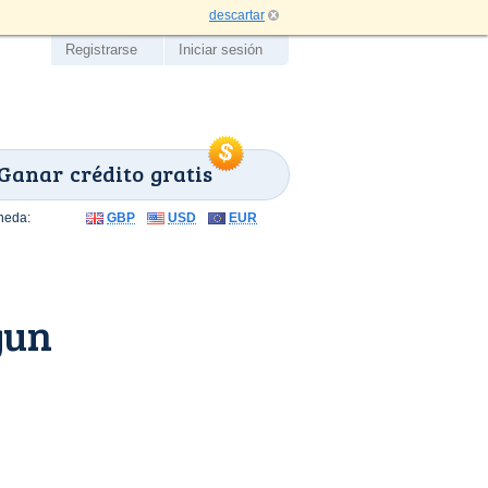
descartar
Registrarse
Iniciar sesión
Ganar crédito gratis
neda:
GBP
USD
EUR
gun