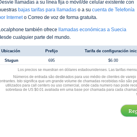
Desvíe llamadas a su línea fija o móvil/de celular existente con
nuestras
bajas tarifas para llamadas
o a su
cuenta de Telefonía
por Internet
o Correo de voz de forma gratuita.
Localphone también ofrece
llamadas económicas a Suecia
desde cualquier parte del mundo.
Ubicación
Prefijo
Tarifa de configuración inic
Stugun
695
$6.00
Los precios se muestran en dólares estadounidenses. Las tarifas mens
Números de entrada são destinados para uso médio de clientes de varejo y
entrantes. Isto significa que um grande volume de chamadas recebidas não são p
utilizados para call centers ou uso comercial, onde cada numero nao pode re
sobretaxa de US $0.01 avaliada em uma base por chamada para cada chamad
Reg