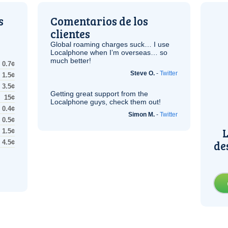
s
Comentarios de los
clientes
Global roaming charges suck… I use
Localphone when I’m overseas… so
much better!
0.7¢
Steve O.
-
Twitter
1.5¢
3.5¢
Getting great support from the
15¢
Localphone guys, check them out!
0.4¢
Simon M.
-
Twitter
0.5¢
L
1.5¢
de
4.5¢