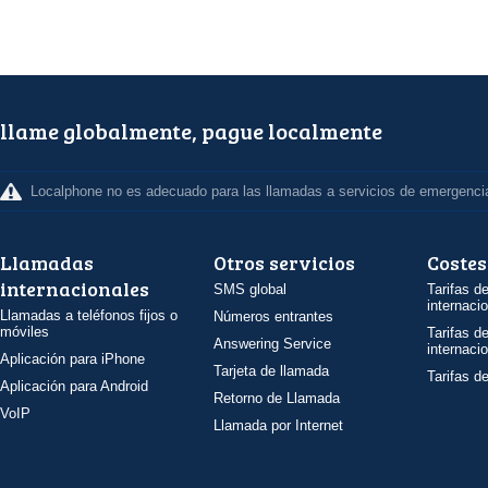
llame globalmente, pague localmente
Localphone no es adecuado para las llamadas a servicios de emergenci
Llamadas
Otros servicios
Costes
internacionales
SMS global
Tarifas d
internaci
Llamadas a teléfonos fijos o
Números entrantes
móviles
Tarifas d
Answering Service
internaci
Aplicación para iPhone
Tarjeta de llamada
Tarifas d
Aplicación para Android
Retorno de Llamada
VoIP
Llamada por Internet