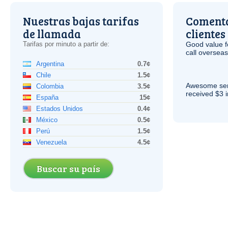
Nuestras bajas tarifas
Comenta
de llamada
clientes
Tarifas por minuto a partir de:
Good value f
call overseas,
Argentina
0.7¢
Chile
1.5¢
Awesome serv
Colombia
3.5¢
received $3 in
España
15¢
Estados Unidos
0.4¢
México
0.5¢
Perú
1.5¢
Venezuela
4.5¢
Buscar su país