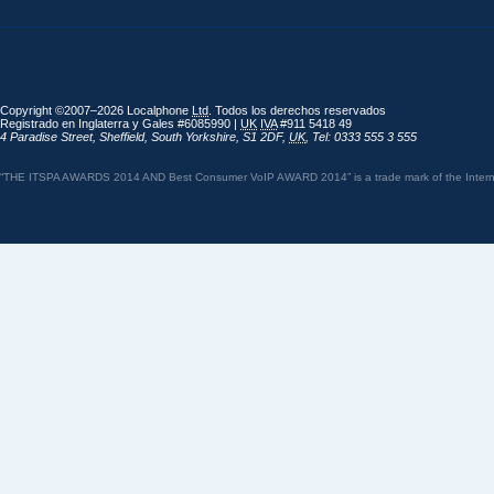
Copyright ©2007–2026 Localphone
Ltd
. Todos los derechos reservados
Registrado en Inglaterra y Gales #6085990 |
UK
IVA
#911 5418 49
4 Paradise Street
,
Sheffield
,
South Yorkshire
,
S1 2DF
,
UK
,
Tel: 0333 555 3 555
“THE ITSPA AWARDS 2014 AND Best Consumer VoIP AWARD 2014” is a trade mark of the Internet 