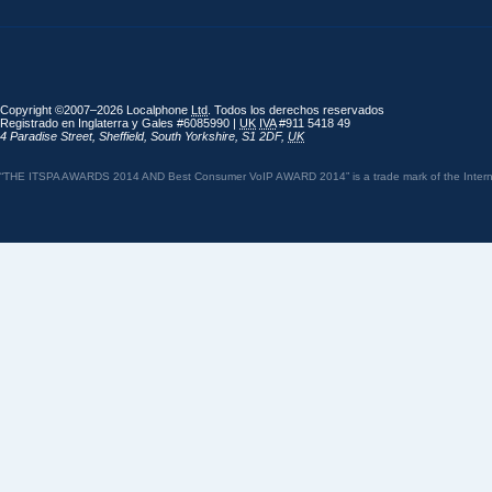
Copyright ©2007–2026 Localphone
Ltd
. Todos los derechos reservados
Registrado en Inglaterra y Gales #6085990 |
UK
IVA
#911 5418 49
4 Paradise Street
,
Sheffield
,
South Yorkshire
,
S1 2DF
,
UK
“THE ITSPA AWARDS 2014 AND Best Consumer VoIP AWARD 2014” is a trade mark of the Internet 