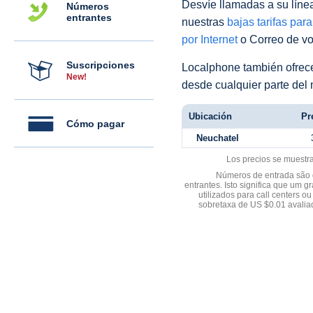
Desvíe llamadas a su línea 
Números
entrantes
nuestras
bajas tarifas par
por Internet
o Correo de voz
Suscripciones
Localphone también ofre
New!
desde cualquier parte del
Ubicación
Pr
Cómo pagar
Neuchatel
Los precios se muestr
Números de entrada são d
entrantes. Isto significa que u
utilizados para call centers
sobretaxa de US $0.01 avali