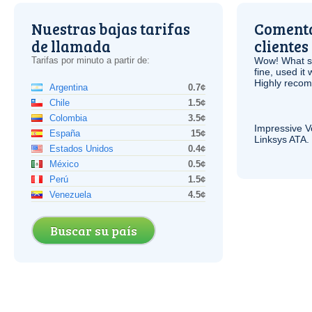
Nuestras bajas tarifas
Comenta
de llamada
clientes
Tarifas por minuto a partir de:
Wow! What se
fine, used it
Highly recom
Argentina
0.7¢
Chile
1.5¢
Colombia
3.5¢
Impressive
V
España
15¢
Linksys
ATA
.
Estados Unidos
0.4¢
México
0.5¢
Perú
1.5¢
Venezuela
4.5¢
Buscar su país