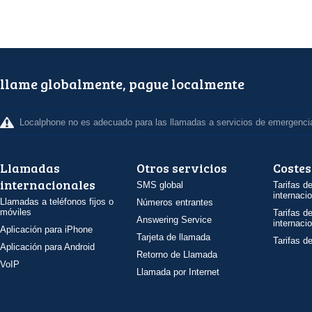
llame globalmente, pague localmente
Localphone no es adecuado para las llamadas a servicios de emergenci
Llamadas
Otros servicios
Costes
internacionales
SMS global
Tarifas d
internaci
Llamadas a teléfonos fijos o
Números entrantes
móviles
Tarifas d
Answering Service
internaci
Aplicación para iPhone
Tarjeta de llamada
Tarifas d
Aplicación para Android
Retorno de Llamada
VoIP
Llamada por Internet