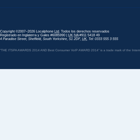
Copyright ©2007–2026 Localphone
Ltd
. Todos los derechos reservados
Registrado en Inglaterra y Gales #6085990 |
UK
IVA
#911 5418 49
4 Paradise Street
,
Sheffield
,
South Yorkshire
,
S1 2DF
,
UK
,
Tel: 0333 555 3 555
“THE ITSPA AWARDS 2014 AND Best Consumer VoIP AWARD 2014” is a trade mark of the Internet 