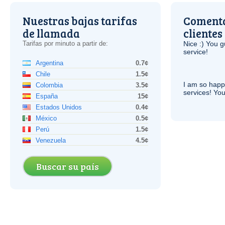
Nuestras bajas tarifas
Comenta
de llamada
clientes
Tarifas por minuto a partir de:
Nice :) You g
service!
Argentina
0.7¢
Chile
1.5¢
I am so hap
Colombia
3.5¢
services! You
España
15¢
Estados Unidos
0.4¢
México
0.5¢
Perú
1.5¢
Venezuela
4.5¢
Buscar su país