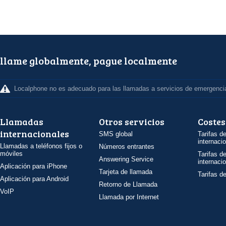
llame globalmente, pague localmente
Localphone no es adecuado para las llamadas a servicios de emergenci
Llamadas
Otros servicios
Costes
internacionales
SMS global
Tarifas d
internaci
Llamadas a teléfonos fijos o
Números entrantes
móviles
Tarifas d
Answering Service
internaci
Aplicación para iPhone
Tarjeta de llamada
Tarifas d
Aplicación para Android
Retorno de Llamada
VoIP
Llamada por Internet