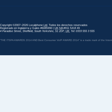
Copyright ©2007–2026 Localphone
Ltd
. Todos los derechos reservados
Registrado en Inglaterra y Gales #6085990 |
UK
IVA
#911 5418 49
4 Paradise Street
,
Sheffield
,
South Yorkshire
,
S1 2DF
,
UK
,
Tel: 0333 555 3 555
“THE ITSPA AWARDS 2014 AND Best Consumer VoIP AWARD 2014” is a trade mark of the Internet 