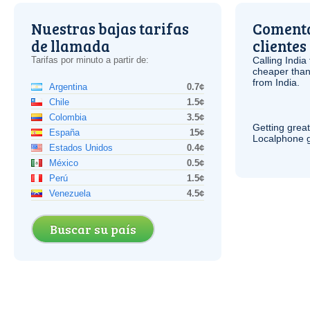
Nuestras bajas tarifas
Comenta
de llamada
clientes
Tarifas por minuto a partir de:
Calling India
cheaper than
from India.
Argentina
0.7¢
Chile
1.5¢
Colombia
3.5¢
Getting grea
España
15¢
Localphone g
Estados Unidos
0.4¢
México
0.5¢
Perú
1.5¢
Venezuela
4.5¢
Buscar su país