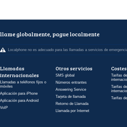
llame globalmente, pague localmente
Localphone no es adecuado para las llamadas a servicios de emergenci
Llamadas
Otros servicios
Costes
internacionales
SMS global
Tarifas d
internaci
Llamadas a teléfonos fijos o
Números entrantes
móviles
Tarifas d
Answering Service
internaci
Aplicación para iPhone
Tarjeta de llamada
Tarifas d
Aplicación para Android
Retorno de Llamada
VoIP
Llamada por Internet