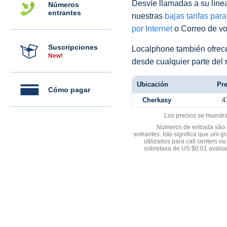
Desvíe llamadas a su línea 
Números
entrantes
nuestras
bajas tarifas par
por Internet
o Correo de voz
Suscripciones
Localphone también ofre
New!
desde cualquier parte del
Ubicación
Pre
Cómo pagar
Cherkasy
4
Los precios se muestr
Números de entrada são d
entrantes. Isto significa que u
utilizados para call centers
sobretaxa de US $0.01 avali