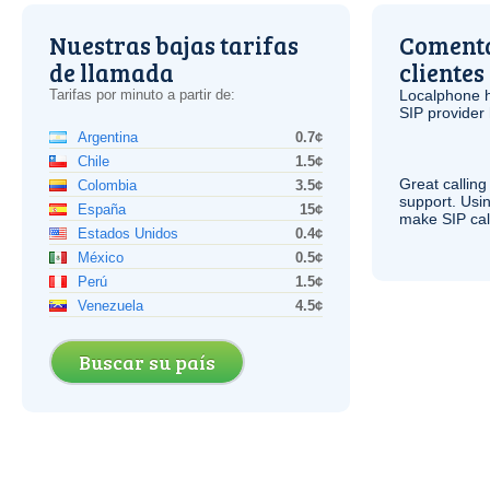
Nuestras bajas tarifas
Comenta
de llamada
clientes
Tarifas por minuto a partir de:
Localphone 
SIP
provider 
Argentina
0.7¢
Chile
1.5¢
Great calling
Colombia
3.5¢
support. Usi
España
15¢
make
SIP
cal
Estados Unidos
0.4¢
México
0.5¢
Perú
1.5¢
Venezuela
4.5¢
Buscar su país