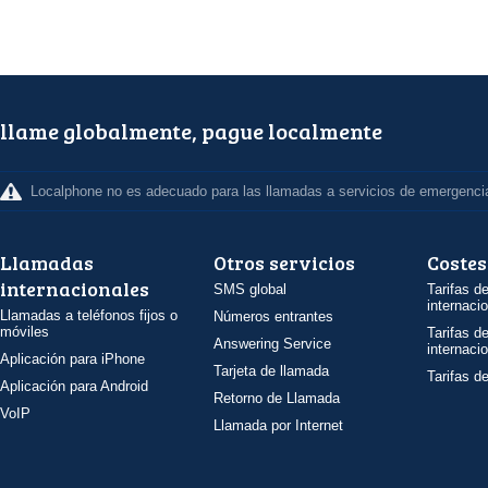
llame globalmente, pague localmente
Localphone no es adecuado para las llamadas a servicios de emergenci
Llamadas
Otros servicios
Costes
internacionales
SMS global
Tarifas d
internaci
Llamadas a teléfonos fijos o
Números entrantes
móviles
Tarifas d
Answering Service
internaci
Aplicación para iPhone
Tarjeta de llamada
Tarifas d
Aplicación para Android
Retorno de Llamada
VoIP
Llamada por Internet