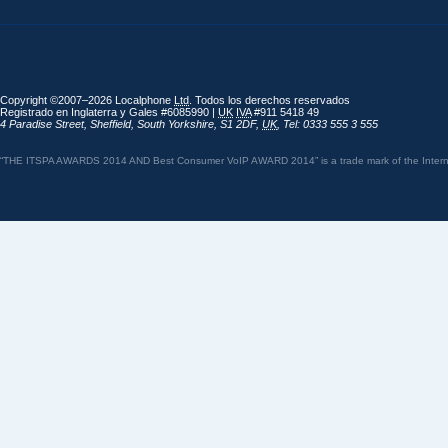
Copyright ©2007–2026 Localphone
Ltd
. Todos los derechos reservados
Registrado en Inglaterra y Gales #6085990 |
UK
IVA
#911 5418 49
4 Paradise Street
,
Sheffield
,
South Yorkshire
,
S1 2DF
,
UK
,
Tel: 0333 555 3 555
“THE ITSPA AWARDS 2014 AND Best Consumer VoIP AWARD 2014” is a trade mark of the Internet 