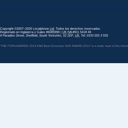
Copyright ©2007–2026 Localphone
Ltd
. Todos los derechos reservados
Registrado en Inglaterra y Gales #6085990 |
UK
IVA
#911 5418 49
4 Paradise Street
,
Sheffield
,
South Yorkshire
,
S1 2DF
,
UK
,
Tel: 0333 555 3 555
“THE ITSPA AWARDS 2014 AND Best Consumer VoIP AWARD 2014” is a trade mark of the Internet 