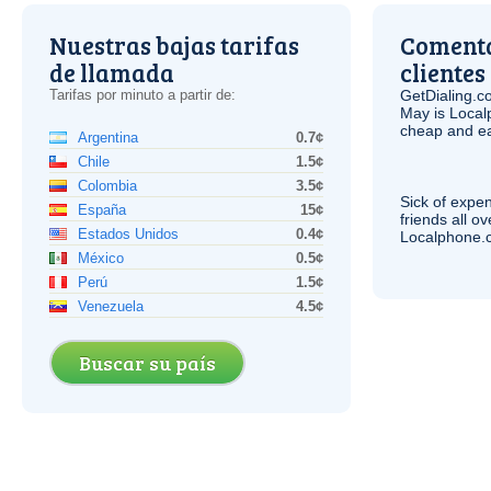
Nuestras bajas tarifas
Comenta
de llamada
clientes
Tarifas por minuto a partir de:
GetDialing.c
May is Local
cheap and e
Argentina
0.7¢
Chile
1.5¢
Colombia
3.5¢
Sick of expen
España
15¢
friends all o
Estados Unidos
0.4¢
Localphone.c
México
0.5¢
Perú
1.5¢
Venezuela
4.5¢
Buscar su país