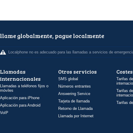
llame globalmente, pague localmente
Localphone no es adecuado para las llamadas a servicios de emergenci
Llamadas
Otros servicios
Costes
internacionales
SMS global
Tarifas d
internaci
Llamadas a teléfonos fijos o
Números entrantes
móviles
Tarifas d
Answering Service
internaci
Aplicación para iPhone
Tarjeta de llamada
Tarifas d
Aplicación para Android
Retorno de Llamada
VoIP
Llamada por Internet