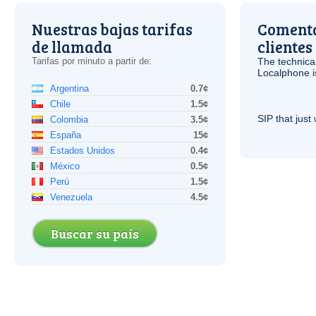
Nuestras bajas tarifas
Comenta
de llamada
clientes
Tarifas por minuto a partir de:
The technica
Localphone 
Argentina
0.7¢
Chile
1.5¢
SIP
that just 
Colombia
3.5¢
España
15¢
Estados Unidos
0.4¢
México
0.5¢
Perú
1.5¢
Venezuela
4.5¢
Buscar su país