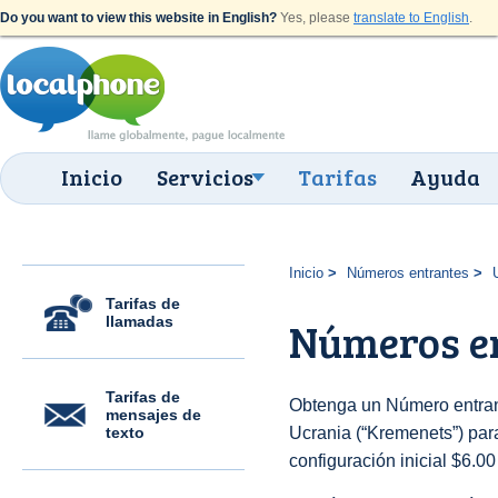
Do you want to view this website in English?
Yes, please
translate to English
.
Inicio
Servicios
Tarifas
Ayuda
Inicio
Números entrantes
Tarifas de
llamadas
Números e
Tarifas de
Obtenga un Número entran
mensajes de
texto
Ucrania (“Kremenets”) para
configuración inicial $6.0