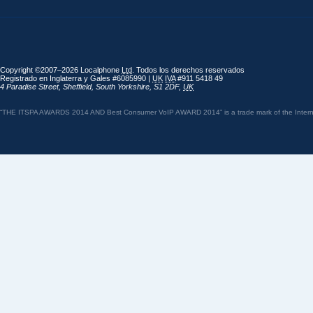
Copyright ©2007–2026 Localphone
Ltd
. Todos los derechos reservados
Registrado en Inglaterra y Gales #6085990 |
UK
IVA
#911 5418 49
4 Paradise Street
,
Sheffield
,
South Yorkshire
,
S1 2DF
,
UK
“THE ITSPA AWARDS 2014 AND Best Consumer VoIP AWARD 2014” is a trade mark of the Internet 