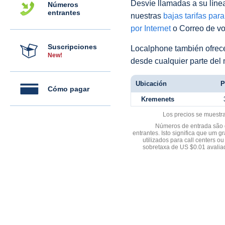
Desvíe llamadas a su línea 
Números
entrantes
nuestras
bajas tarifas par
por Internet
o Correo de voz
Suscripciones
Localphone también ofre
New!
desde cualquier parte del
Ubicación
P
Cómo pagar
Kremenets
Los precios se muestr
Números de entrada são d
entrantes. Isto significa que u
utilizados para call centers
sobretaxa de US $0.01 avali