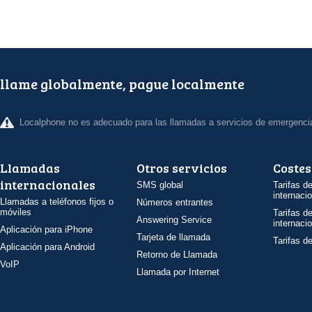
llame globalmente, pague localmente
Localphone no es adecuado para las llamadas a servicios de emergenci
Llamadas
Otros servicios
Costes
internacionales
SMS global
Tarifas d
internaci
Llamadas a teléfonos fijos o
Números entrantes
móviles
Tarifas d
Answering Service
internaci
Aplicación para iPhone
Tarjeta de llamada
Tarifas d
Aplicación para Android
Retorno de Llamada
VoIP
Llamada por Internet