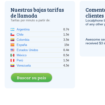
Nuestras bajas tarifas
Comenta
de llamada
clientes
Tarifas por minuto a partir de:
Localphone b
of any other
Argentina
0.7¢
Chile
1.5¢
Awesome serv
Colombia
3.5¢
received $3 in
España
15¢
Estados Unidos
0.4¢
México
0.5¢
Perú
1.5¢
Venezuela
4.5¢
Buscar su país