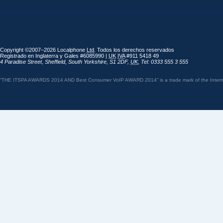
Copyright ©2007–2026 Localphone
Ltd
. Todos los derechos reservados
Registrado en Inglaterra y Gales #6085990 |
UK
IVA
#911 5418 49
4 Paradise Street
,
Sheffield
,
South Yorkshire
,
S1 2DF
,
UK
,
Tel: 0333 555 3 555
“THE ITSPA AWARDS 2014 AND Best Consumer VoIP AWARD 2014” is a trade mark of the Internet 