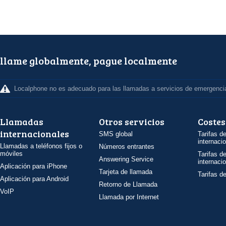
llame globalmente, pague localmente
Localphone no es adecuado para las llamadas a servicios de emergenci
Llamadas
Otros servicios
Costes
internacionales
SMS global
Tarifas d
internaci
Llamadas a teléfonos fijos o
Números entrantes
móviles
Tarifas d
Answering Service
internaci
Aplicación para iPhone
Tarjeta de llamada
Tarifas d
Aplicación para Android
Retorno de Llamada
VoIP
Llamada por Internet