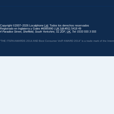
Copyright ©2007–2026 Localphone
Ltd
. Todos los derechos reservados
Registrado en Inglaterra y Gales #6085990 |
UK
IVA
#911 5418 49
4 Paradise Street
,
Sheffield
,
South Yorkshire
,
S1 2DF
,
UK
,
Tel: 0333 555 3 555
“THE ITSPA AWARDS 2014 AND Best Consumer VoIP AWARD 2014” is a trade mark of the Internet 