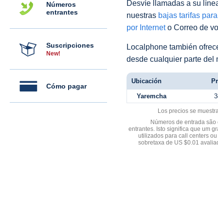
Desvíe llamadas a su línea 
Números
entrantes
nuestras
bajas tarifas par
por Internet
o Correo de voz
Suscripciones
Localphone también ofre
New!
desde cualquier parte del
Ubicación
Pr
Cómo pagar
Yaremcha
3
Los precios se muestr
Números de entrada são d
entrantes. Isto significa que u
utilizados para call centers
sobretaxa de US $0.01 avali