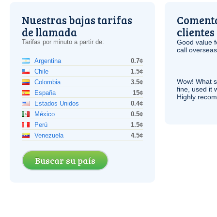
Nuestras bajas tarifas
Comenta
de llamada
clientes
Tarifas por minuto a partir de:
Good value f
call overseas,
Argentina
0.7¢
Chile
1.5¢
Wow! What se
Colombia
3.5¢
fine, used it
España
15¢
Highly recom
Estados Unidos
0.4¢
México
0.5¢
Perú
1.5¢
Venezuela
4.5¢
Buscar su país