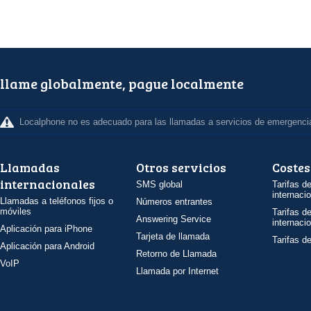
llame globalmente, pague localmente
Localphone no es adecuado para las llamadas a servicios de emergenci
Llamadas
Otros servicios
Costes
internacionales
SMS global
Tarifas d
internaci
Llamadas a teléfonos fijos o
Números entrantes
móviles
Tarifas d
Answering Service
internaci
Aplicación para iPhone
Tarjeta de llamada
Tarifas d
Aplicación para Android
Retorno de Llamada
VoIP
Llamada por Internet