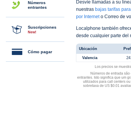
Desvíe llamadas a su línea 
Números
entrantes
nuestras
bajas tarifas par
por Internet
o Correo de voz
Suscripciones
Localphone también ofre
New!
desde cualquier parte del
Ubicación
Pref
Cómo pagar
Valencia
24
Los precios se muestr
Números de entrada são d
entrantes. Isto significa que u
utilizados para call centers
sobretaxa de US $0.01 avali