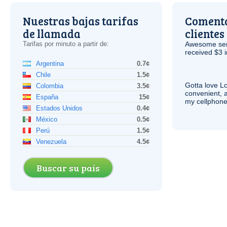
Nuestras bajas tarifas
Comenta
de llamada
clientes
Tarifas por minuto a partir de:
Awesome serv
received $3 in
Argentina
0.7¢
Chile
1.5¢
Gotta love 
Colombia
3.5¢
convenient, 
España
15¢
my cellphone
Estados Unidos
0.4¢
México
0.5¢
Perú
1.5¢
Venezuela
4.5¢
Buscar su país