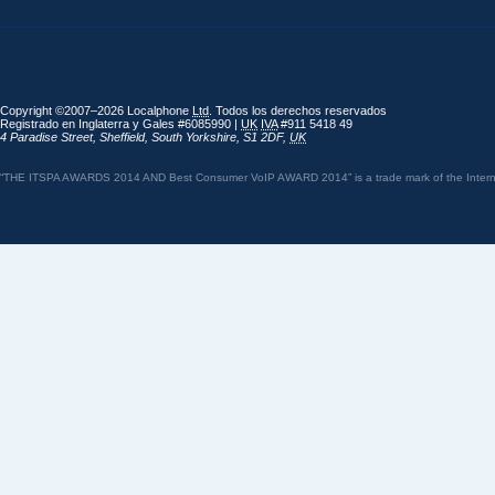
Copyright ©2007–2026 Localphone
Ltd
. Todos los derechos reservados
Registrado en Inglaterra y Gales #6085990 |
UK
IVA
#911 5418 49
4 Paradise Street
,
Sheffield
,
South Yorkshire
,
S1 2DF
,
UK
“THE ITSPA AWARDS 2014 AND Best Consumer VoIP AWARD 2014” is a trade mark of the Internet 