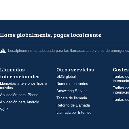
llame globalmente, pague localmente
Localphone no es adecuado para las llamadas a servicios de emergenci
Llamadas
Otros servicios
Costes
internacionales
SMS global
Tarifas d
internaci
Llamadas a teléfonos fijos o
Números entrantes
móviles
Tarifas d
Answering Service
internaci
Aplicación para iPhone
Tarjeta de llamada
Tarifas d
Aplicación para Android
Retorno de Llamada
VoIP
Llamada por Internet