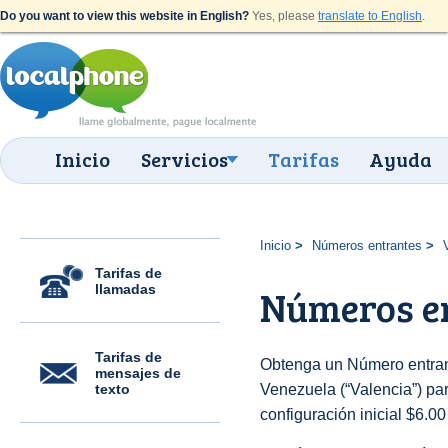
Do you want to view this website in English?
Yes, please
translate to English
.
Inicio
Servicios
Tarifas
Ayuda
Inicio
Números entrantes
Tarifas de
llamadas
Números en
Tarifas de
Obtenga un Número entran
mensajes de
texto
Venezuela (“Valencia”) par
configuración inicial $6.0