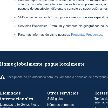
suscripción cada mes a la tasa que se le cobró previamente, a 
paquete de suscripción diferente o cancele su suscripción antes
SMS no incluidos en la Suscripción a menos que sea especifica
Servicios Especiales, Premium y números No-geográficos no inc
Para más información visite nuestras
Preguntas Frecuentes
.
llame globalmente, pague localmente
Localphone no es adecuado para las llamadas a servicios de emergenci
Llamadas
Otros servicios
Costes
internacionales
SMS global
Tarifas d
internaci
Llamadas a teléfonos fijos o
Números entrantes