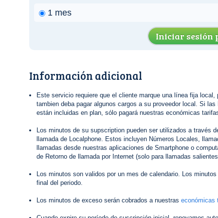
1 mes
Iniciar sesión
Información adicional
Este servicio requiere que el cliente marque una línea fija local,
tambien deba pagar algunos cargos a su proveedor local. Si las 
están incluidas en plan, sólo pagará nuestras económicas tarifas
Los minutos de su supscription pueden ser utilizados a través 
llamada de Localphone. Estos incluyen Números Locales, llamad
llamadas desde nuestras aplicaciones de Smartphone o computa
de Retorno de llamada por Internet (solo para llamadas salientes
Los minutos son validos por un mes de calendario. Los minutos 
final del periodo.
Los minutos de exceso serán cobrados a nuestras
económicas t
Cuando expire su período de suscripción inicial, renovamos au