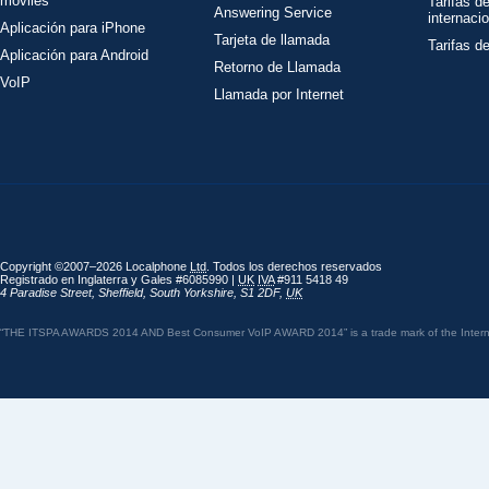
móviles
Tarifas d
Answering Service
internaci
Aplicación para iPhone
Tarjeta de llamada
Tarifas d
Aplicación para Android
Retorno de Llamada
VoIP
Llamada por Internet
Copyright ©2007–2026 Localphone
Ltd
. Todos los derechos reservados
Registrado en Inglaterra y Gales #6085990 |
UK
IVA
#911 5418 49
4 Paradise Street
,
Sheffield
,
South Yorkshire
,
S1 2DF
,
UK
“THE ITSPA AWARDS 2014 AND Best Consumer VoIP AWARD 2014” is a trade mark of the Internet 