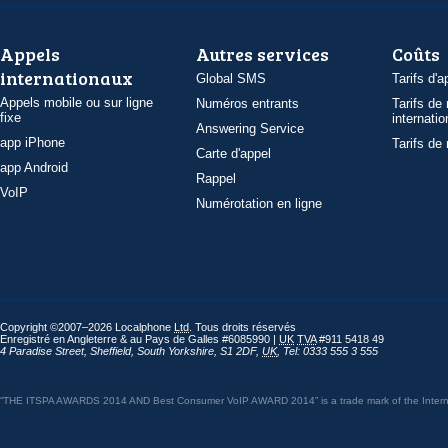
Appels
Autres services
Coûts
internationaux
Global SMS
Tarifs d'a
Appels mobile ou sur ligne
Numéros entrants
Tarifs de
fixe
internatio
Answering Service
app iPhone
Tarifs de
Carte d'appel
app Android
Rappel
VoIP
Numérotation en ligne
Copyright ©2007–2026 Localphone
Ltd
. Tous droits réservés
Enregistré en Angleterre & au Pays de Galles #6085990 |
UK
TVA
#911 5418 49
4 Paradise Street
,
Sheffield
,
South Yorkshire
,
S1 2DF
,
UK
,
Tel: 0333 555 3 555
“THE ITSPA AWARDS 2014 AND Best Consumer VoIP AWARD 2014” is a trade mark of the Internet 