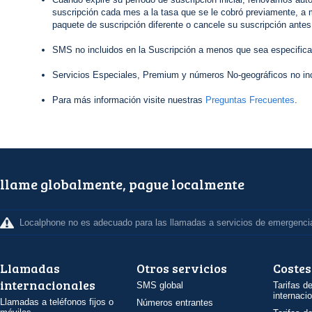
suscripción cada mes a la tasa que se le cobró previamente, a 
paquete de suscripción diferente o cancele su suscripción antes
SMS no incluidos en la Suscripción a menos que sea especifica
Servicios Especiales, Premium y números No-geográficos no inc
Para más información visite nuestras
Preguntas Frecuentes
.
llame globalmente, pague localmente
Localphone no es adecuado para las llamadas a servicios de emergenci
Llamadas
Otros servicios
Costes
internacionales
SMS global
Tarifas d
internaci
Llamadas a teléfonos fijos o
Números entrantes