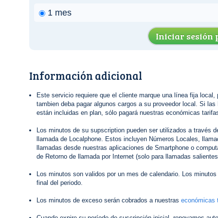
1 mes
Iniciar sesión
Información adicional
Este servicio requiere que el cliente marque una línea fija local,
tambien deba pagar algunos cargos a su proveedor local. Si las 
están incluidas en plan, sólo pagará nuestras económicas tarifas
Los minutos de su supscription pueden ser utilizados a través 
llamada de Localphone. Estos incluyen Números Locales, llamad
llamadas desde nuestras aplicaciones de Smartphone o computa
de Retorno de llamada por Internet (solo para llamadas salientes
Los minutos son validos por un mes de calendario. Los minutos 
final del periodo.
Los minutos de exceso serán cobrados a nuestras
económicas t
Cuando expire su período de suscripción inicial, renovamos au