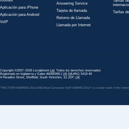
móviles
Tarifas d
Answering Service
internaci
Aplicación para iPhone
Tarjeta de llamada
Tarifas d
Aplicación para Android
Retorno de Llamada
VoIP
Llamada por Internet
Copyright ©2007–2026 Localphone
Ltd
. Todos los derechos reservados
Registrado en Inglaterra y Gales #6085990 |
UK
IVA
#911 5418 49
4 Paradise Street
,
Sheffield
,
South Yorkshire
,
S1 2DF
,
UK
“THE ITSPA AWARDS 2014 AND Best Consumer VoIP AWARD 2014” is a trade mark of the Internet 