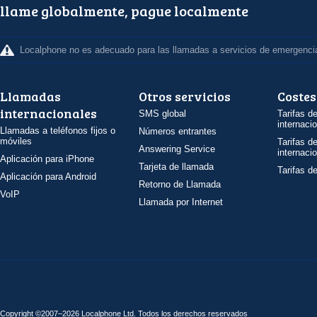
llame globalmente, pague localmente
Localphone no es adecuado para las llamadas a servicios de emergenci
Llamadas
Otros servicios
Costes
internacionales
SMS global
Tarifas d
internaci
Llamadas a teléfonos fijos o
Números entrantes
móviles
Tarifas d
Answering Service
internaci
Aplicación para iPhone
Tarjeta de llamada
Tarifas d
Aplicación para Android
Retorno de Llamada
VoIP
Llamada por Internet
Copyright ©2007–2026 Localphone
Ltd
. Todos los derechos reservados