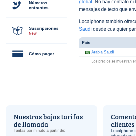
global
. No hay contrato ni
Números
entrantes
mensajes de texto que env
Localphone también ofre
Suscripciones
Saudí
desde cualquier par
New!
País
Arabia Saudí
Cómo pagar
Los precios se muestran e
Nuestras bajas tarifas
Comenta
de llamada
clientes
Tarifas por minuto a partir de:
Localphone.
internationa