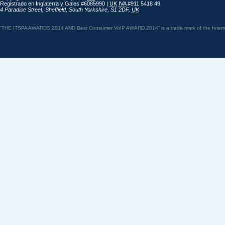
Registrado en Inglaterra y Gales #6085990 |
UK
IVA
#911 5418 49
4 Paradise Street
,
Sheffield
,
South Yorkshire
,
S1 2DF
,
UK
“THE ITSPA AWARDS 2014 AND Best Consumer VoIP AWARD 2014” is a trade mark of the Internet 