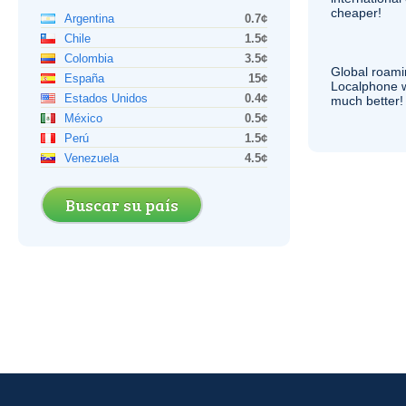
cheaper!
Argentina
0.7¢
Chile
1.5¢
Colombia
3.5¢
Global roami
España
15¢
Localphone 
Estados Unidos
0.4¢
much better!
México
0.5¢
Perú
1.5¢
Venezuela
4.5¢
Buscar su país