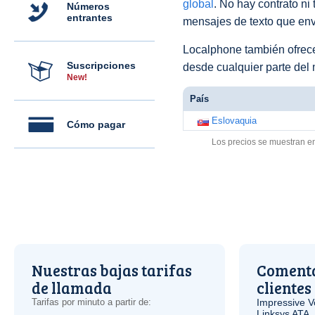
global
. No hay contrato ni
Números
entrantes
mensajes de texto que env
Localphone también ofre
Suscripciones
desde cualquier parte del
New!
País
Eslovaquia
Cómo pagar
Los precios se muestran e
Nuestras bajas tarifas
Comenta
de llamada
clientes
Tarifas por minuto a partir de:
Impressive
V
Linksys
ATA
.