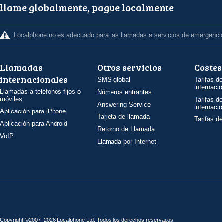
llame globalmente, pague localmente
Localphone no es adecuado para las llamadas a servicios de emergenci
Llamadas
Otros servicios
Costes
internacionales
SMS global
Tarifas d
internaci
Llamadas a teléfonos fijos o
Números entrantes
móviles
Tarifas d
Answering Service
internaci
Aplicación para iPhone
Tarjeta de llamada
Tarifas d
Aplicación para Android
Retorno de Llamada
VoIP
Llamada por Internet
Copyright ©2007–2026 Localphone
Ltd
. Todos los derechos reservados