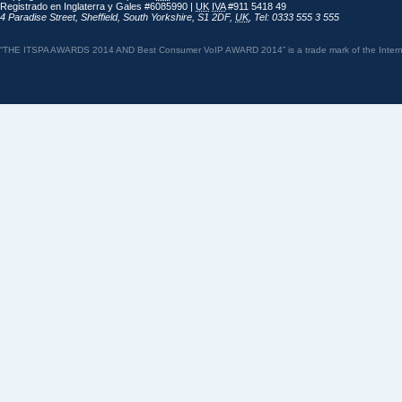
Registrado en Inglaterra y Gales #6085990 |
UK
IVA
#911 5418 49
4 Paradise Street
,
Sheffield
,
South Yorkshire
,
S1 2DF
,
UK
,
Tel: 0333 555 3 555
“THE ITSPA AWARDS 2014 AND Best Consumer VoIP AWARD 2014” is a trade mark of the Internet 