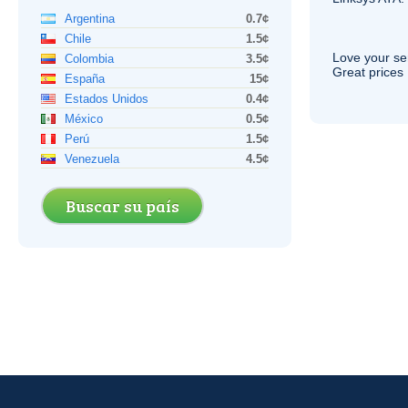
Argentina
0.7¢
Chile
1.5¢
Love your ser
Colombia
3.5¢
Great prices 
España
15¢
Estados Unidos
0.4¢
México
0.5¢
Perú
1.5¢
Venezuela
4.5¢
Buscar su país