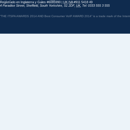
Registrado en Inglaterra y Gales #6085990 |
UK
IVA
#911 5418 49
4 Paradise Street
,
Sheffield
,
South Yorkshire
,
S1 2DF
,
UK
,
Tel: 0333 555 3 555
“THE ITSPA AWARDS 2014 AND Best Consumer VoIP AWARD 2014” is a trade mark of the Internet 