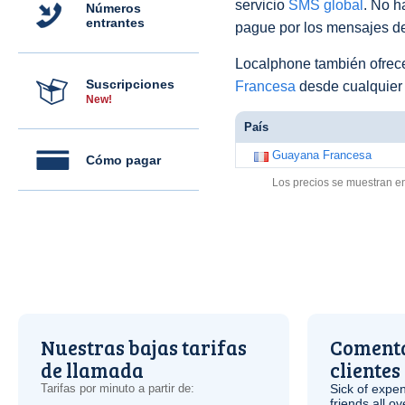
servicio
SMS global
. No h
Números
entrantes
pague por los mensajes de
Localphone también ofre
Suscripciones
Francesa
desde cualquier 
New!
País
Guayana Francesa
Cómo pagar
Los precios se muestran e
Nuestras bajas tarifas
Comenta
de llamada
clientes
Tarifas por minuto a partir de:
Sick of expen
friends all o