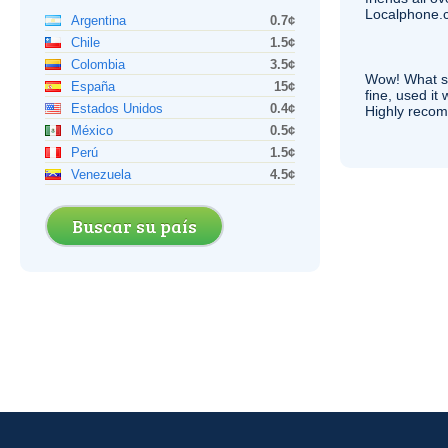
Localphone.c
Argentina
0.7¢
Chile
1.5¢
Colombia
3.5¢
Wow! What se
España
15¢
fine, used it
Estados Unidos
0.4¢
Highly recom
México
0.5¢
Perú
1.5¢
Venezuela
4.5¢
Buscar su país