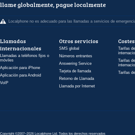
llame globalmente, pague localmente
Localphone no es adecuado para las llamadas a servicios de emergenci
Llamadas
Otros servicios
Costes
internacionales
SMS global
Tarifas d
internaci
Llamadas a teléfonos fijos o
Números entrantes
móviles
Tarifas d
Answering Service
internaci
Aplicación para iPhone
Tarjeta de llamada
Tarifas d
Aplicación para Android
Retorno de Llamada
VoIP
Llamada por Internet
Copyright ©2007–2026 Localphone
Ltd
. Todos los derechos reservados