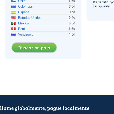
Chile
1.5¢
It’s terrific,
call quality, I
Colombia
3.5¢
España
15¢
Estados Unidos
0.4¢
México
0.5¢
Perú
1.5¢
Venezuela
4.5¢
Buscar su país
llame globalmente, pague localmente