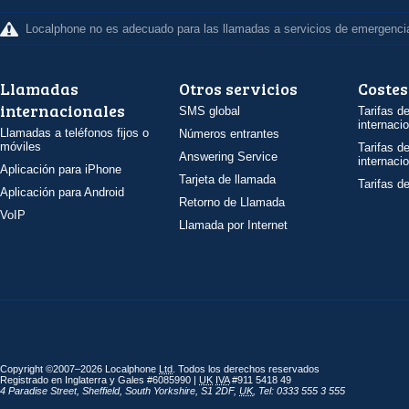
Localphone no es adecuado para las llamadas a servicios de emergenci
Llamadas
Otros servicios
Costes
internacionales
SMS global
Tarifas d
internaci
Llamadas a teléfonos fijos o
Números entrantes
móviles
Tarifas d
Answering Service
internaci
Aplicación para iPhone
Tarjeta de llamada
Tarifas d
Aplicación para Android
Retorno de Llamada
VoIP
Llamada por Internet
Copyright ©2007–2026 Localphone
Ltd
. Todos los derechos reservados
Registrado en Inglaterra y Gales #6085990 |
UK
IVA
#911 5418 49
4 Paradise Street
,
Sheffield
,
South Yorkshire
,
S1 2DF
,
UK
,
Tel: 0333 555 3 555