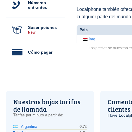
Números
entrantes
Localphone también ofre
cualquier parte del mundo
Suscripciones
País
New!
Iraq
Los precios se muestran e
Cómo pagar
Nuestras bajas tarifas
Comenta
de llamada
clientes
Tarifas por minuto a partir de:
I love Local
Argentina
0.7¢