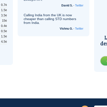
0.7¢
David S.
-
Twitter
1.5¢
Calling India from the
UK
is now
3.5¢
cheaper than calling STD numbers
15¢
from India.
0.4¢
Vishnu G.
-
Twitter
0.5¢
L
1.5¢
de
4.5¢