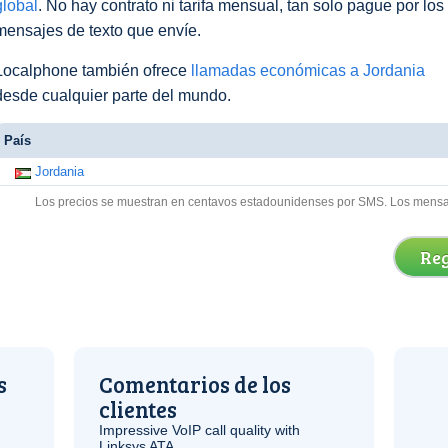
global
. No hay contrato ni tarifa mensual, tan solo pague por los
mensajes de texto que envíe.
Localphone también ofrece
llamadas económicas a Jordania
desde cualquier parte del mundo.
País
Jordania
Los precios se muestran en centavos estadounidenses por SMS. Los mensaje
Reg
s
Comentarios de los
clientes
Impressive
VoIP
call quality with
Linksys
ATA
.