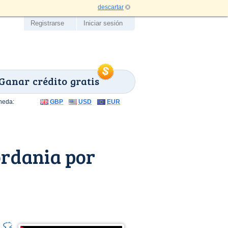
descartar
Registrarse
Iniciar sesión
Ganar crédito gratis
neda:
GBP
USD
EUR
ordania por