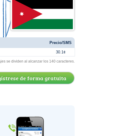
Precio/SMS
30.1¢
s se dividen al alcanzar los 140 caracteres.
ístrese de forma gratuita