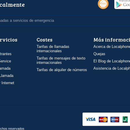
ocalmente
madas a servicios de emergencia
rvicios
Costes
Más informac
Tarifas de llamadas
Acerca de Localphon
internacionales
trantes
Quejas
Tarifas de mensajes de texto
ervice
El Blog de Localphon
internacionales
llamada
Asistencia de Localp
Tarifas de alquiler de números
 Llamada
 Internet
rechos reservados