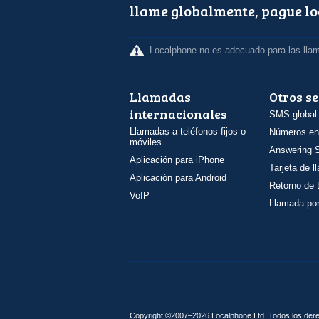
llame globalmente, pague l
Localphone no es adecuado para las lla
Llamadas
Otros se
internacionales
SMS global
Llamadas a teléfonos fijos o
Números en
móviles
Answering S
Aplicación para iPhone
Tarjeta de 
Aplicación para Android
Retorno de
VoIP
Llamada por
Copyright ©2007–2026 Localphone
Ltd
. Todos los de