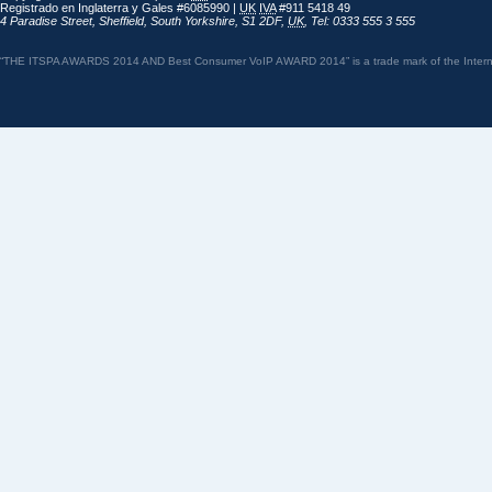
Registrado en Inglaterra y Gales #6085990 |
UK
IVA
#911 5418 49
4 Paradise Street
,
Sheffield
,
South Yorkshire
,
S1 2DF
,
UK
,
Tel: 0333 555 3 555
“THE ITSPA AWARDS 2014 AND Best Consumer VoIP AWARD 2014” is a trade mark of the Internet 