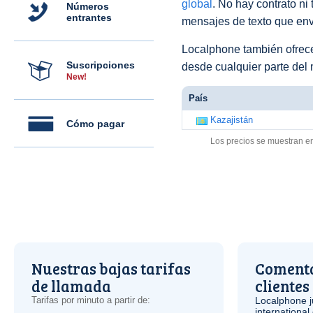
global
. No hay contrato ni
Números
entrantes
mensajes de texto que env
Localphone también ofre
Suscripciones
desde cualquier parte del
New!
País
Kazajistán
Cómo pagar
Los precios se muestran e
Nuestras bajas tarifas
Comenta
de llamada
clientes
Tarifas por minuto a partir de:
Localphone j
international 