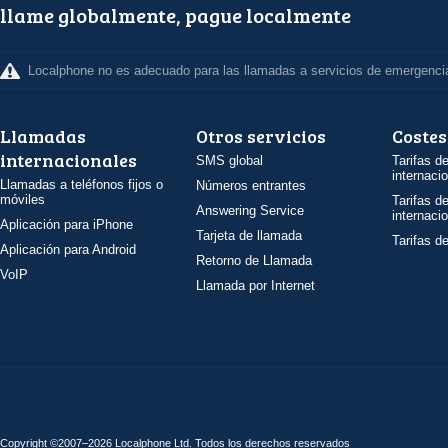
llame globalmente, pague localmente
Localphone no es adecuado para las llamadas a servicios de emergenci
Llamadas
Otros servicios
Costes
internacionales
SMS global
Tarifas d
internaci
Llamadas a teléfonos fijos o
Números entrantes
móviles
Tarifas d
Answering Service
internaci
Aplicación para iPhone
Tarjeta de llamada
Tarifas d
Aplicación para Android
Retorno de Llamada
VoIP
Llamada por Internet
Copyright ©2007–2026 Localphone
Ltd
. Todos los derechos reservados