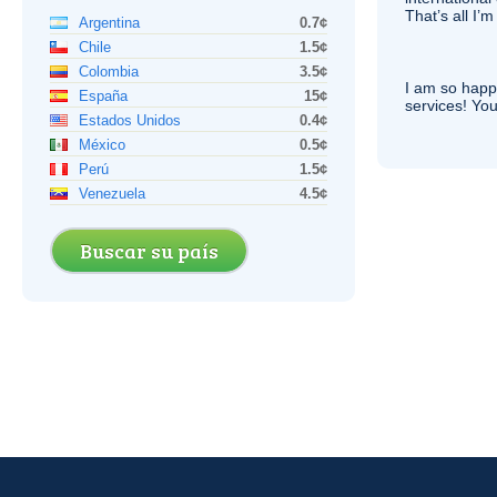
That’s all I’
Argentina
0.7¢
Chile
1.5¢
Colombia
3.5¢
I am so hap
España
15¢
services! You
Estados Unidos
0.4¢
México
0.5¢
Perú
1.5¢
Venezuela
4.5¢
Buscar su país