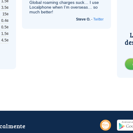
1.5¢
Global roaming charges suck… I use
Localphone when I’m overseas… so
3.5¢
much better!
15¢
Steve O.
-
Twitter
0.4¢
0.5¢
L
1.5¢
de
4.5¢
ocalmente