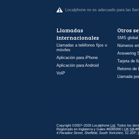
Localphone no es adecuado para las lla
Llamadas
Otros se
internacionales
SMS global
Llamadas a teléfonos fijos o
Números en
móviles
Answering S
Aplicación para iPhone
Tarjeta de 
Aplicación para Android
Retorno de
VoIP
Llamada por
Copyright ©2007–2026 Localphone
Ltd
. Todos los de
Registrado en Inglaterra y Gales #6085990 |
UK
IVA
#9
4 Paradise Street
,
Sheffield
,
South Yorkshire
,
S1 2DF
,