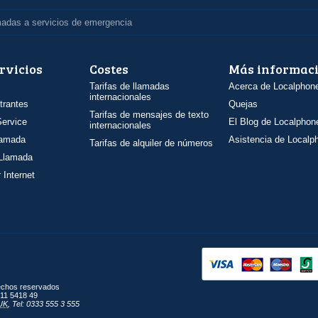
madas a servicios de emergencia
rvicios
Costes
Más informac
Tarifas de llamadas
Acerca de Localphon
internacionales
trantes
Quejas
Tarifas de mensajes de texto
ervice
El Blog de Localphon
internacionales
llamada
Asistencia de Localp
Tarifas de alquiler de números
 Llamada
 Internet
rechos reservados
11 5418 49
UK
,
Tel: 0333 555 3 555