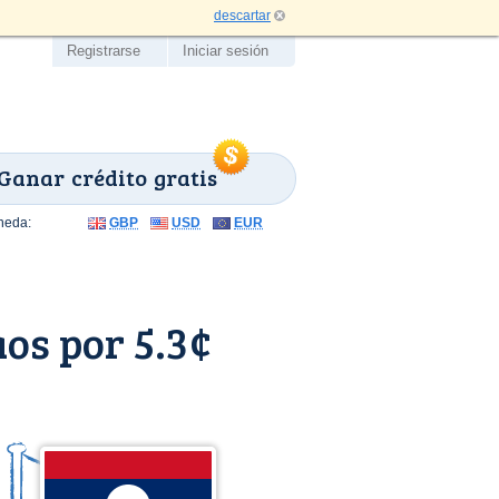
descartar
Registrarse
Iniciar sesión
Ganar crédito gratis
neda:
GBP
USD
EUR
os por 5.3¢