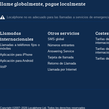
llame globalmente, pague localmente
Localphone no es adecuado para las llamadas a servicios de emergenci
Llamadas
Otros servicios
Costes
internacionales
SMS global
Tarifas d
internaci
Llamadas a teléfonos fijos o
Números entrantes
móviles
Tarifas d
Answering Service
internaci
Aplicación para iPhone
Tarjeta de llamada
Tarifas d
Aplicación para Android
Retorno de Llamada
VoIP
Llamada por Internet
Copyright ©2007–2026 Localphone
Ltd
. Todos los derechos reservados