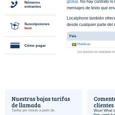
global
. No hay contrato ni
Números
entrantes
mensajes de texto que env
Localphone también ofre
Suscripciones
desde cualquier parte del
New!
País
Maldivas
Cómo pagar
Los precios se muestran e
Nuestras bajas tarifas
Comenta
de llamada
clientes
Tarifas por minuto a partir de:
Wow! What se
fine, used it