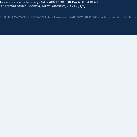
Registrado en Inglaterra y Gales #6085990 |
UK
IVA
#911 5418 49
4 Paradise Street
,
Sheffield
,
South Yorkshire
,
S1 2DF
,
UK
“THE ITSPA AWARDS 2014 AND Best Consumer VoIP AWARD 2014” is a trade mark of the Internet 