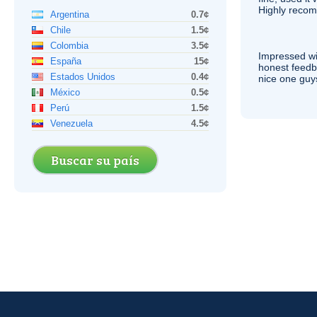
Highly recom
Argentina
0.7¢
Chile
1.5¢
Colombia
3.5¢
Impressed wi
España
15¢
honest feedb
Estados Unidos
0.4¢
nice one guy
México
0.5¢
Perú
1.5¢
Venezuela
4.5¢
Buscar su país