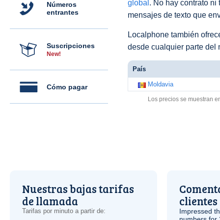
global
. No hay contrato ni
Números
entrantes
mensajes de texto que env
Localphone también ofre
Suscripciones
desde cualquier parte del
New!
País
Moldavia
Cómo pagar
Los precios se muestran e
Nuestras bajas tarifas
Comenta
de llamada
clientes
Tarifas por minuto a partir de:
Impressed th
numbers for 