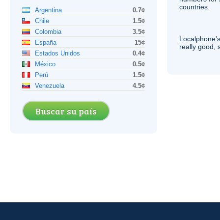
countries.
Argentina
0.7¢
Chile
1.5¢
Colombia
3.5¢
Localphone’s
España
15¢
really good, 
Estados Unidos
0.4¢
México
0.5¢
Perú
1.5¢
Venezuela
4.5¢
Buscar su país