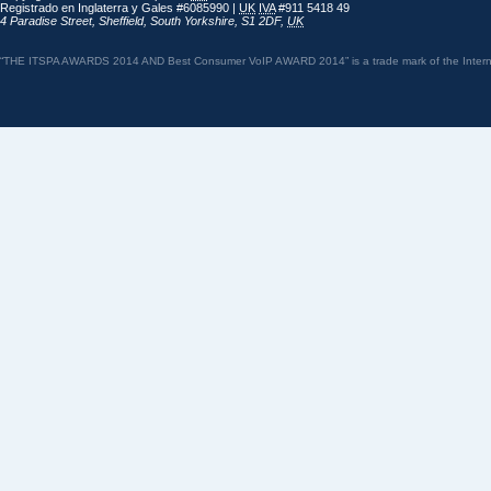
Registrado en Inglaterra y Gales #6085990 |
UK
IVA
#911 5418 49
4 Paradise Street
,
Sheffield
,
South Yorkshire
,
S1 2DF
,
UK
“THE ITSPA AWARDS 2014 AND Best Consumer VoIP AWARD 2014” is a trade mark of the Internet 