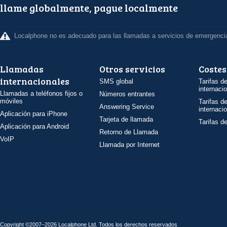
llame globalmente, pague localmente
Localphone no es adecuado para las llamadas a servicios de emergenci
Llamadas
Otros servicios
Costes
internacionales
SMS global
Tarifas d
internaci
Llamadas a teléfonos fijos o
Números entrantes
móviles
Tarifas d
Answering Service
internaci
Aplicación para iPhone
Tarjeta de llamada
Tarifas d
Aplicación para Android
Retorno de Llamada
VoIP
Llamada por Internet
Copyright ©2007–2026 Localphone
Ltd
. Todos los derechos reservados