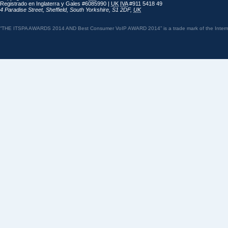
Registrado en Inglaterra y Gales #6085990 |
UK
IVA
#911 5418 49
4 Paradise Street
,
Sheffield
,
South Yorkshire
,
S1 2DF
,
UK
“THE ITSPA AWARDS 2014 AND Best Consumer VoIP AWARD 2014” is a trade mark of the Internet 