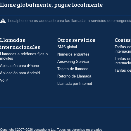
llame globalmente, pague localmente
Localphone no es adecuado para las llamadas a servicios de emergenci
Llamadas
Otros servicios
Costes
internacionales
SMS global
Tarifas d
internaci
Llamadas a teléfonos fijos o
Números entrantes
móviles
Tarifas d
Answering Service
internaci
Aplicación para iPhone
Tarjeta de llamada
Tarifas d
Aplicación para Android
Retorno de Llamada
VoIP
Llamada por Internet
Copyright ©2007–2026 Localphone
Ltd
. Todos los derechos reservados