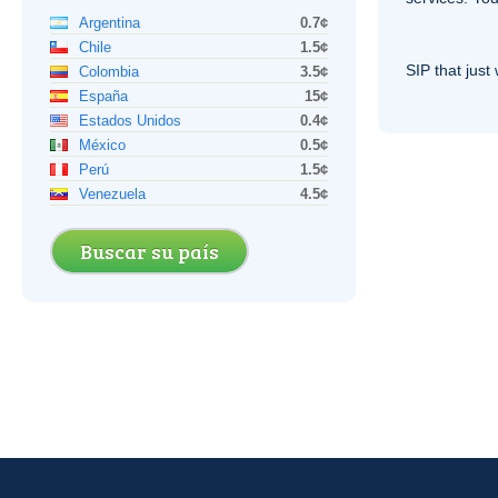
Argentina
0.7¢
Chile
1.5¢
SIP
that just 
Colombia
3.5¢
España
15¢
Estados Unidos
0.4¢
México
0.5¢
Perú
1.5¢
Venezuela
4.5¢
Buscar su país