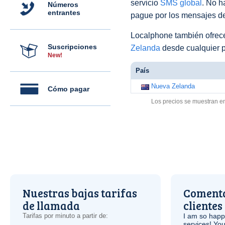
servicio
SMS global
. No h
Números
entrantes
pague por los mensajes de
Localphone también ofre
Suscripciones
Zelanda
desde cualquier p
New!
País
Nueva Zelanda
Cómo pagar
Los precios se muestran e
Nuestras bajas tarifas
Comenta
de llamada
clientes
Tarifas por minuto a partir de:
I am so hap
services! You