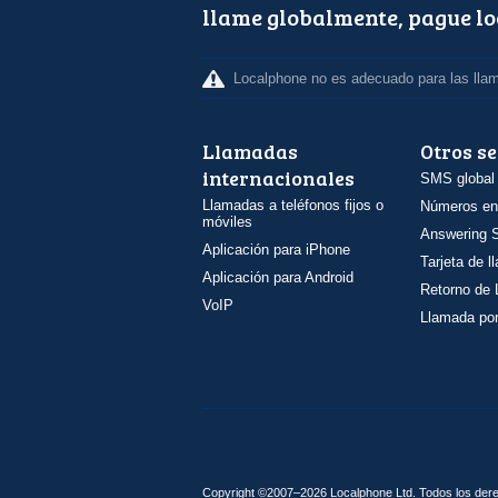
llame globalmente, pague l
Localphone no es adecuado para las lla
Llamadas
Otros se
internacionales
SMS global
Llamadas a teléfonos fijos o
Números en
móviles
Answering S
Aplicación para iPhone
Tarjeta de 
Aplicación para Android
Retorno de
VoIP
Llamada por
Copyright ©2007–2026 Localphone
Ltd
. Todos los de