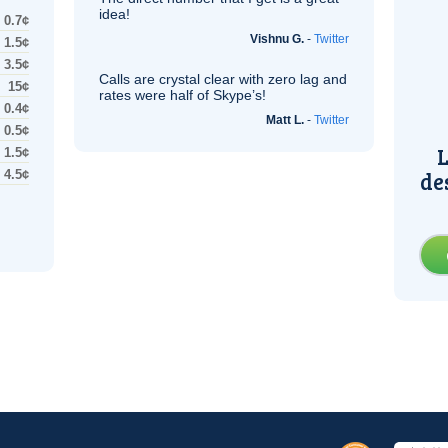
idea!
0.7¢
Vishnu G.
-
Twitter
1.5¢
3.5¢
Calls are crystal clear with zero lag and
15¢
rates were half of Skype’s!
0.4¢
Matt L.
-
Twitter
0.5¢
L
1.5¢
de
4.5¢