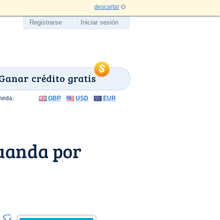
descartar
Registrarse
Iniciar sesión
Ganar crédito gratis
neda:
GBP
USD
EUR
uanda por