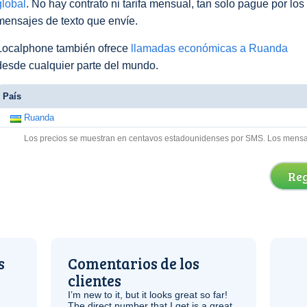
global
. No hay contrato ni tarifa mensual, tan solo pague por los
mensajes de texto que envíe.
Localphone también ofrece
llamadas económicas a Ruanda
desde cualquier parte del mundo.
País
Ruanda
Los precios se muestran en centavos estadounidenses por SMS. Los mensaje
Reg
s
Comentarios de los
clientes
I’m new to it, but it looks great so far!
The direct number that I get is a great