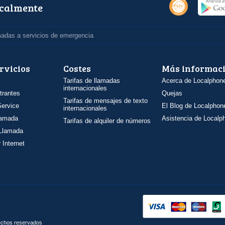
ocalmente
madas a servicios de emergencia
rvicios
Costes
Más informac
Tarifas de llamadas
Acerca de Localphon
internacionales
trantes
Quejas
Tarifas de mensajes de texto
ervice
El Blog de Localphon
internacionales
llamada
Asistencia de Localp
Tarifas de alquiler de números
 Llamada
 Internet
rechos reservados