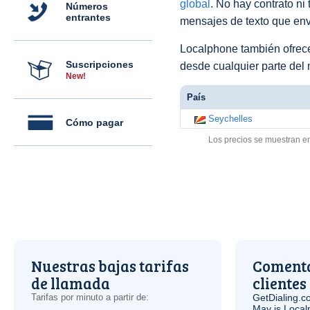
global
. No hay contrato ni
Números
entrantes
mensajes de texto que env
Localphone también ofre
Suscripciones
desde cualquier parte del
New!
País
Seychelles
Cómo pagar
Los precios se muestran e
Nuestras bajas tarifas
Comenta
de llamada
clientes
Tarifas por minuto a partir de:
GetDialing.c
May is Local