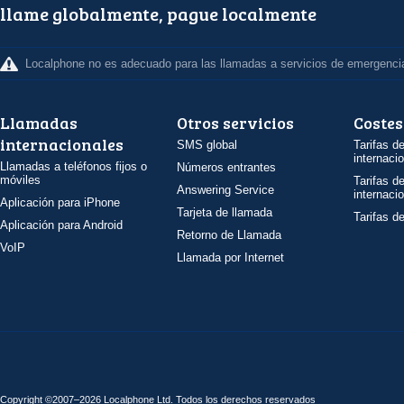
llame globalmente, pague localmente
Localphone no es adecuado para las llamadas a servicios de emergenci
Llamadas
Otros servicios
Costes
internacionales
SMS global
Tarifas d
internaci
Llamadas a teléfonos fijos o
Números entrantes
móviles
Tarifas d
Answering Service
internaci
Aplicación para iPhone
Tarjeta de llamada
Tarifas d
Aplicación para Android
Retorno de Llamada
VoIP
Llamada por Internet
Copyright ©2007–2026 Localphone
Ltd
. Todos los derechos reservados