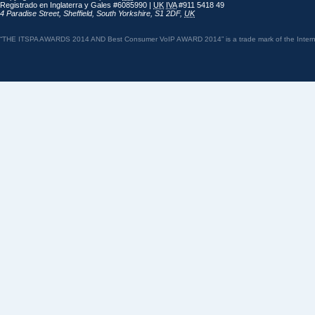
Registrado en Inglaterra y Gales #6085990 |
UK
IVA
#911 5418 49
4 Paradise Street
,
Sheffield
,
South Yorkshire
,
S1 2DF
,
UK
“THE ITSPA AWARDS 2014 AND Best Consumer VoIP AWARD 2014” is a trade mark of the Internet 