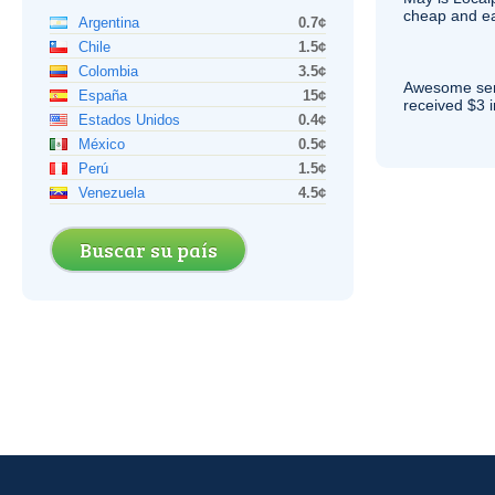
cheap and e
Argentina
0.7¢
Chile
1.5¢
Colombia
3.5¢
Awesome serv
España
15¢
received $3 in
Estados Unidos
0.4¢
México
0.5¢
Perú
1.5¢
Venezuela
4.5¢
Buscar su país